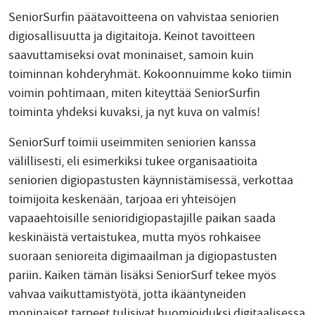
SeniorSurfin päätavoitteena on vahvistaa seniorien
digiosallisuutta ja digitaitoja. Keinot tavoitteen
saavuttamiseksi ovat moninaiset, samoin kuin
toiminnan kohderyhmät. Kokoonnuimme koko tiimin
voimin pohtimaan, miten kiteyttää SeniorSurfin
toiminta yhdeksi kuvaksi, ja nyt kuva on valmis!
SeniorSurf toimii useimmiten seniorien kanssa
välillisesti, eli esimerkiksi tukee organisaatioita
seniorien digiopastusten käynnistämisessä, verkottaa
toimijoita keskenään, tarjoaa eri yhteisöjen
vapaaehtoisille senioridigiopastajille paikan saada
keskinäistä vertaistukea, mutta myös rohkaisee
suoraan senioreita digimaailman ja digiopastusten
pariin. Kaiken tämän lisäksi SeniorSurf tekee myös
vahvaa vaikuttamistyötä, jotta ikääntyneiden
moninaiset tarpeet tulisivat huomioiduksi digitaalisessa