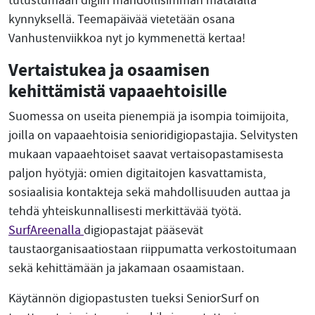
tutustumaan digiin mahdollisimman matalalla
kynnyksellä. Teemapäivää vietetään osana
Vanhustenviikkoa nyt jo kymmenettä kertaa!
Vertaistukea ja osaamisen
kehittämistä vapaaehtoisille
Suomessa on useita pienempiä ja isompia toimijoita,
joilla on vapaaehtoisia senioridigiopastajia. Selvitysten
mukaan vapaaehtoiset saavat vertaisopastamisesta
paljon hyötyjä: omien digitaitojen kasvattamista,
sosiaalisia kontakteja sekä mahdollisuuden auttaa ja
tehdä yhteiskunnallisesti merkittävää työtä.
SurfAreenalla
digiopastajat pääsevät
taustaorganisaatiostaan riippumatta verkostoitumaan
sekä kehittämään ja jakamaan osaamistaan.
Käytännön digiopastusten tueksi SeniorSurf on