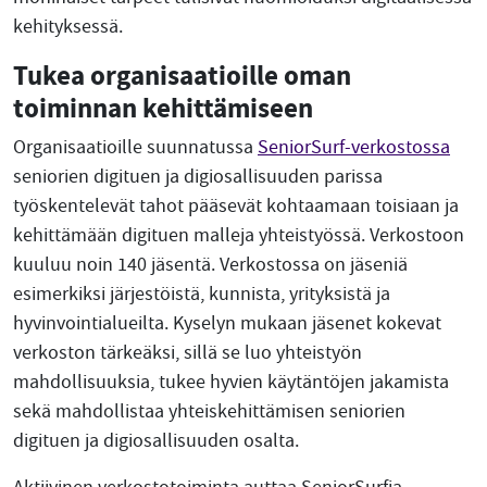
kehityksessä.
Tukea organisaatioille oman
toiminnan kehittämiseen
Organisaatioille suunnatussa
SeniorSurf-verkostossa
seniorien digituen ja digiosallisuuden parissa
työskentelevät tahot pääsevät kohtaamaan toisiaan ja
kehittämään digituen malleja yhteistyössä. Verkostoon
kuuluu noin 140 jäsentä. Verkostossa on jäseniä
esimerkiksi järjestöistä, kunnista, yrityksistä ja
hyvinvointialueilta. Kyselyn mukaan jäsenet kokevat
verkoston tärkeäksi, sillä se luo yhteistyön
mahdollisuuksia, tukee hyvien käytäntöjen jakamista
sekä mahdollistaa yhteiskehittämisen seniorien
digituen ja digiosallisuuden osalta.