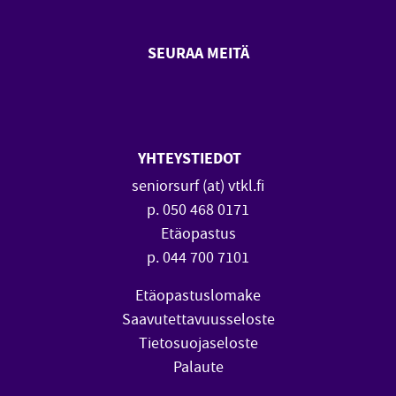
SEURAA MEITÄ
SeniorSurf Facebook (avautuu
SeniorSurf Youtube (a
YHTEYSTIEDOT
seniorsurf (at) vtkl.fi
p. 050 468 0171
Etäopastus
p. 044 700 7101
Etäopastuslomake
Saavutettavuusseloste
Tietosuojaseloste
Palaute