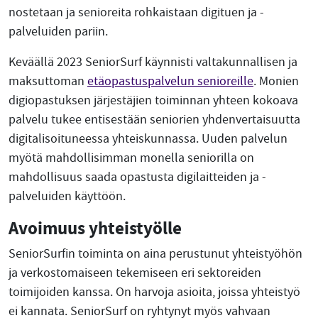
nostetaan ja senioreita rohkaistaan digituen ja -
palveluiden pariin.
Keväällä 2023 SeniorSurf käynnisti valtakunnallisen ja
maksuttoman
etäopastuspalvelun senioreille
. Monien
digiopastuksen järjestäjien toiminnan yhteen kokoava
palvelu tukee entisestään seniorien yhdenvertaisuutta
digitalisoituneessa yhteiskunnassa. Uuden palvelun
myötä mahdollisimman monella seniorilla on
mahdollisuus saada opastusta digilaitteiden ja -
palveluiden käyttöön.
Avoimuus yhteistyölle
SeniorSurfin toiminta on aina perustunut yhteistyöhön
ja verkostomaiseen tekemiseen eri sektoreiden
toimijoiden kanssa. On harvoja asioita, joissa yhteistyö
ei kannata. SeniorSurf on ryhtynyt myös vahvaan