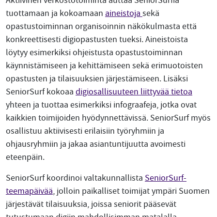
Aktiivinen verkostotoiminta auttaa SeniorSurfia
tuottamaan ja kokoamaan
aineistoja
sekä
opastustoiminnan organisoinnin näkökulmasta että
konkreettisesti digiopastusten tueksi. Aineistoista
löytyy esimerkiksi ohjeistusta opastustoiminnan
käynnistämiseen ja kehittämiseen sekä erimuotoisten
opastusten ja tilaisuuksien järjestämiseen. Lisäksi
SeniorSurf kokoaa
digiosallisuuteen liittyvää tietoa
yhteen ja tuottaa esimerkiksi infograafeja, jotka ovat
kaikkien toimijoiden hyödynnettävissä. SeniorSurf myös
osallistuu aktiivisesti erilaisiin työryhmiin ja
ohjausryhmiin ja jakaa asiantuntijuutta avoimesti
eteenpäin.
SeniorSurf koordinoi valtakunnallista
SeniorSurf-
teemapäivää
, jolloin paikalliset toimijat ympäri Suomen
järjestävät tilaisuuksia, joissa seniorit pääsevät