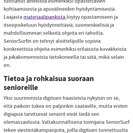
tuottanut aineistoa esimerkiksi opastettavien
kohtaamisesta ja apuvälineiden hyödyntämisestä.
Laajasta
materiaalipankista
löytyy opastamiseen ja
itseopiskeluun hyödynnettäviä, suomenkielisiä ja
mahdollisimman selkeitä ohjeita eri tahoilta.
SeniorSurfin on tehnyt aloittelijoille sopivia
konkreettisia ohjeita esimerkiksi erilaisista kuvakkeista
ja pikakomennoista tietokoneella tai siitä, mikä selain
on.
Tietoa ja rohkaisua suoraan
senioreille
Yksi suurimmista digituen haasteista nykyisin on se,
että paikoin tukea on paljonkin saataville, mutta eniten
digiapua tarvitsevat seniorit eivät tiedä sen
olemassaolosta. Valtakunnallisena toimijana SeniorSurf
tekee viestintäkampanjoita, joilla digituen tunnettuutta