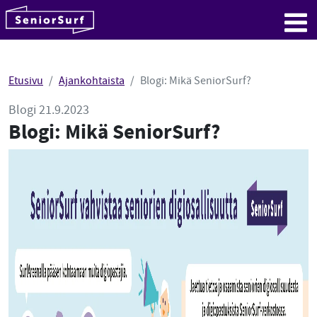
SeniorSurf
Hyppää sisältöön
Me
Etusivu
Ajankohtaista
Blogi: Mikä SeniorSurf?
Blogi 21.9.2023
Blogi: Mikä SeniorSurf?