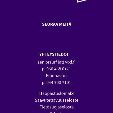
SEURAA MEITÄ
SeniorSurf Facebook (avautuu
SeniorSurf Youtube (a
YHTEYSTIEDOT
seniorsurf (at) vtkl.fi
p. 050 468 0171
Etäopastus
p. 044 700 7101
Etäopastuslomake
Saavutettavuusseloste
Tietosuojaseloste