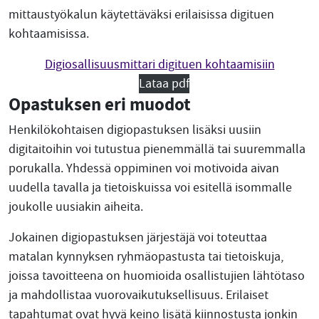
mittaustyökalun käytettäväksi erilaisissa digituen
kohtaamisissa.
Digiosallisuusmittari digituen kohtaamisiin
Lataa pdf
Opastuksen eri muodot
Henkilökohtaisen digiopastuksen lisäksi uusiin
digitaitoihin voi tutustua pienemmällä tai suuremmalla
porukalla. Yhdessä oppiminen voi motivoida aivan
uudella tavalla ja tietoiskuissa voi esitellä isommalle
joukolle uusiakin aiheita.
Jokainen digiopastuksen järjestäjä voi toteuttaa
matalan kynnyksen ryhmäopastusta tai tietoiskuja,
joissa tavoitteena on huomioida osallistujien lähtötaso
ja mahdollistaa vuorovaikutuksellisuus. Erilaiset
tapahtumat ovat hyvä keino lisätä kiinnostusta jonkin