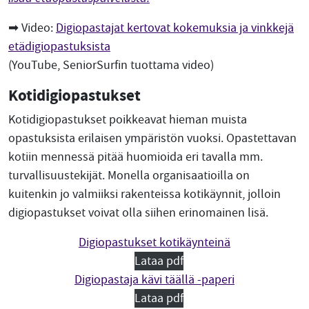
➡ Video:
Digiopastajat kertovat kokemuksia ja vinkkejä
etädigiopastuksista
(YouTube, SeniorSurfin tuottama video)
Kotidigiopastukset
Kotidigiopastukset poikkeavat hieman muista
opastuksista erilaisen ympäristön vuoksi. Opastettavan
kotiin mennessä pitää huomioida eri tavalla mm.
turvallisuustekijät. Monella organisaatioilla on
kuitenkin jo valmiiksi rakenteissa kotikäynnit, jolloin
digiopastukset voivat olla siihen erinomainen lisä.
Digiopastukset kotikäynteinä
Lataa pdf
Digiopastaja kävi täällä -paperi
Lataa pdf