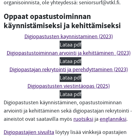
organisoinnista, ole yhteydessä: seniorsurf@vtkl.fi.
Oppaat opastustoiminnan
käynnistämiseksi ja kehittämiseksi
Digiopastusten kaynnistaminen (2023)
Lataa pdf
Digiopastustoiminnan arvointi ja kehittäminen_(2023)
Lataa pdf
Digiopastajan rekrytointi ja perehdyttaminen (2023)
Lataa pdf
Digiopastusten viestintäopas (2025)
Lataa pdf
Digiopastusten käynnistäminen, opastustoiminnan
arviointi ja kehittäminen sekä digiopastajan rekrytointi -
aineistot ovat saatavilla myös
ruotsiksi
ja
englanniksi
.
Digiopastajien sivuilta
löytyy lisää vinkkejä opastajien