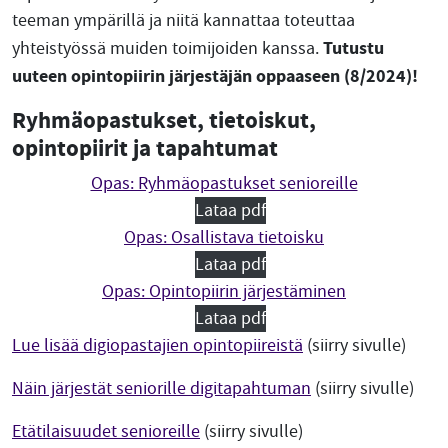
teeman ympärillä ja niitä kannattaa toteuttaa
Tutustu
yhteistyössä muiden toimijoiden kanssa.
uuteen opintopiirin järjestäjän oppaaseen (8/2024)!
Ryhmäopastukset, tietoiskut,
opintopiirit ja tapahtumat
Opas: Ryhmäopastukset senioreille
Lataa pdf
Opas: Osallistava tietoisku
Lataa pdf
Opas: Opintopiirin järjestäminen
Lataa pdf
Lue lisää digiopastajien opintopiireistä
(siirry sivulle)
Näin järjestät seniorille digitapahtuman
(siirry sivulle)
Etätilaisuudet senioreille
(siirry sivulle)