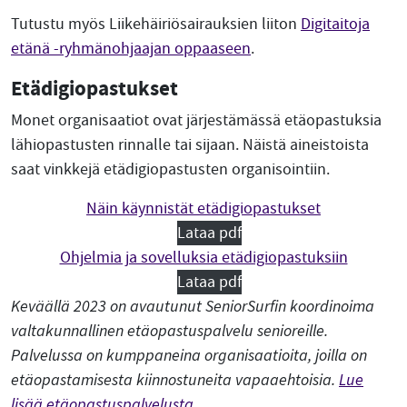
Tutustu myös Liikehäiriösairauksien liiton
Digitaitoja
etänä -ryhmänohjaajan oppaaseen
.
Etädigiopastukset
Monet organisaatiot ovat järjestämässä etäopastuksia
lähiopastusten rinnalle tai sijaan. Näistä aineistoista
saat vinkkejä etädigiopastusten organisointiin.
Näin käynnistät etädigiopastukset
Lataa pdf
Ohjelmia ja sovelluksia etädigiopastuksiin
Lataa pdf
Keväällä 2023 on avautunut SeniorSurfin koordinoima
valtakunnallinen etäopastuspalvelu senioreille.
Palvelussa on kumppaneina organisaatioita, joilla on
etäopastamisesta kiinnostuneita vapaaehtoisia.
Lue
lisää etäopastuspalvelusta.