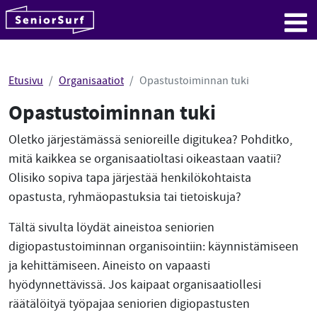
SeniorSurf
Hyppää sisältöön
Me
Etusivu
Organisaatiot
Opastustoiminnan tuki
Opastustoiminnan tuki
Oletko järjestämässä senioreille digitukea? Pohditko,
mitä kaikkea se organisaatioltasi oikeastaan vaatii?
Olisiko sopiva tapa järjestää henkilökohtaista
opastusta, ryhmäopastuksia tai tietoiskuja?
Tältä sivulta löydät aineistoa seniorien
digiopastustoiminnan organisointiin: käynnistämiseen
ja kehittämiseen. Aineisto on vapaasti
hyödynnettävissä. Jos kaipaat organisaatiollesi
räätälöityä työpajaa seniorien digiopastusten