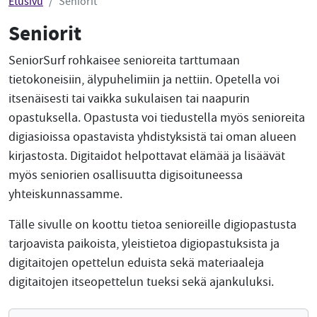
Etusivu
Seniorit
Seniorit
SeniorSurf rohkaisee senioreita tarttumaan
tietokoneisiin, älypuhelimiin ja nettiin. Opetella voi
itsenäisesti tai vaikka sukulaisen tai naapurin
opastuksella. Opastusta voi tiedustella myös senioreita
digiasioissa opastavista yhdistyksistä tai oman alueen
kirjastosta. Digitaidot helpottavat elämää ja lisäävät
myös seniorien osallisuutta digisoituneessa
yhteiskunnassamme.
Tälle sivulle on koottu tietoa senioreille digiopastusta
tarjoavista paikoista, yleistietoa digiopastuksista ja
digitaitojen opettelun eduista sekä materiaaleja
digitaitojen itseopettelun tueksi sekä ajankuluksi.