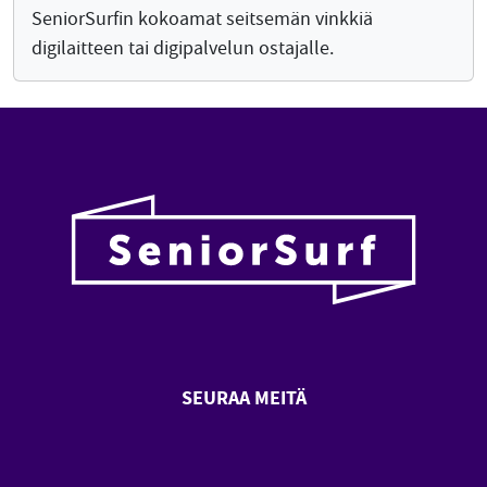
SeniorSurfin kokoamat seitsemän vinkkiä
digilaitteen tai digipalvelun ostajalle.
SEURAA MEITÄ
SeniorSurf Facebook (avautuu
SeniorSurf Youtube (a