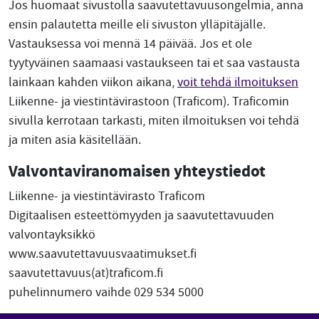
Jos huomaat sivustolla saavutettavuusongelmia, anna
ensin palautetta meille eli sivuston ylläpitäjälle.
Vastauksessa voi mennä 14 päivää. Jos et ole
tyytyväinen saamaasi vastaukseen tai et saa vastausta
lainkaan kahden viikon aikana,
voit tehdä ilmoituksen
Liikenne- ja viestintävirastoon (Traficom). Traficomin
sivulla kerrotaan tarkasti, miten ilmoituksen voi tehdä
ja miten asia käsitellään.
Valvontaviranomaisen yhteystiedot
Liikenne- ja viestintävirasto Traficom
Digitaalisen esteettömyyden ja saavutettavuuden
valvontayksikkö
www.saavutettavuusvaatimukset.fi
saavutettavuus(at)traficom.fi
puhelinnumero vaihde 029 534 5000