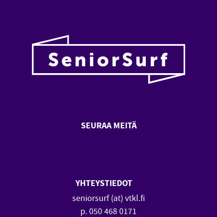
SEURAA MEITÄ
SeniorSurf Facebook (avautuu
SeniorSurf Youtube (a
YHTEYSTIEDOT
seniorsurf (at) vtkl.fi
p. 050 468 0171