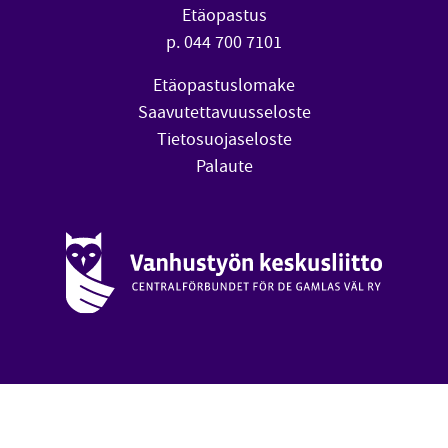
Etäopastus
p. 044 700 7101
Etäopastuslomake
Saavutettavuusseloste
Tietosuojaseloste
Palaute
Vanhustyön keskusliitto (avautuu uuteen ikkunaan)
oa
Takai