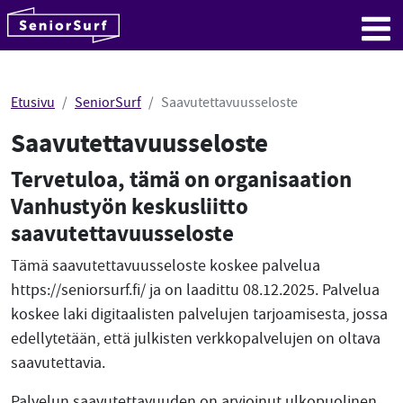
SeniorSurf
Hyppää sisältöön
Me
Etusivu
SeniorSurf
Saavutettavuusseloste
Saavutettavuusseloste
Tervetuloa, tämä on organisaation
Vanhustyön keskusliitto
saavutettavuusseloste
Tämä saavutettavuusseloste koskee palvelua
https://seniorsurf.fi/ ja on laadittu 08.12.2025. Palvelua
koskee laki digitaalisten palvelujen tarjoamisesta, jossa
edellytetään, että julkisten verkkopalvelujen on oltava
saavutettavia.
Palvelun saavutettavuuden on arvioinut ulkopuolinen