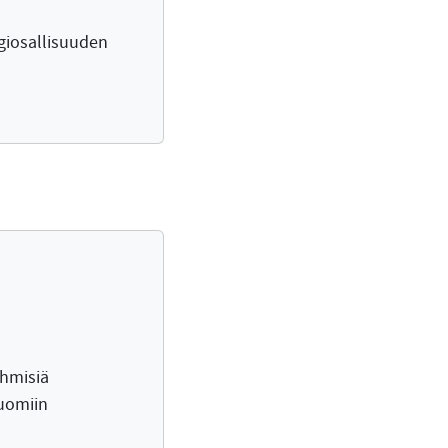
igiosallisuuden
ihmisiä
tuomiin