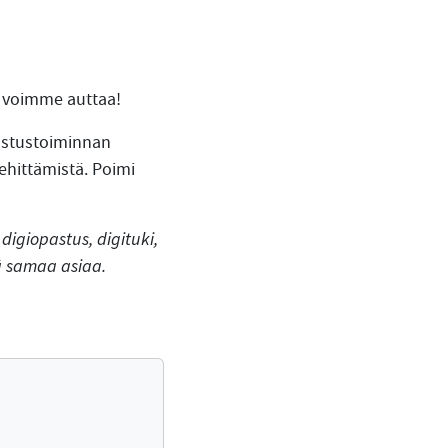
me voimme auttaa!
pastustoiminnan
ehittämistä. Poimi
digiopastus, digituki,
sä samaa asiaa.