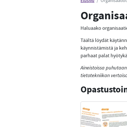
Etusivu
Organisaatiot
Organisa
Haluaako organisaatio
Täältä löydät käytänn
käynnistämistä ja keh
parhaat palat hyötyk
Aineistoissa puhutaan
tietotekniikan vertai
Opastustoim