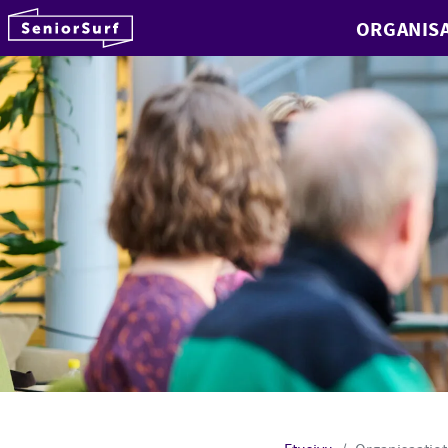
SeniorSurf
ORGANISA
Hyppää sisältöön