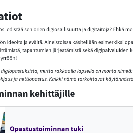
atiot
si edistää seniorien digiosallisuutta ja digitaitoja? Ehkä 
ön ideoita ja eväitä. Aineistoissa käsitellään esimerkiksi o
ittämistä, tapahtumien järjestämistä sekä digipalveluiden k
äyttöön!
 digiopastuksista, mutta rakkaalla lapsella on monta nimeä: 
sohjaus ja nettiopastus. Kaikki nämä tarkoittavat käytännös
innan kehittäjille
Opastustoiminnan tuki