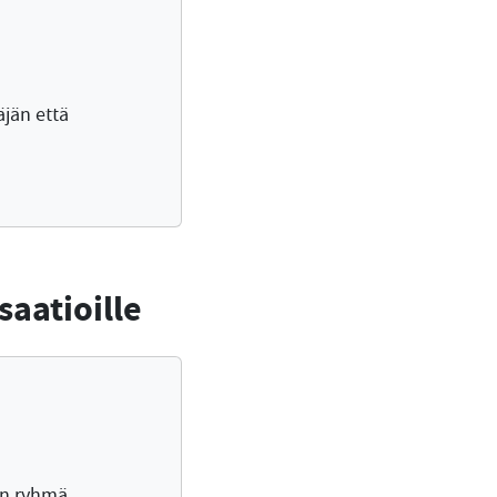
äjän että
saatioille
en ryhmä.