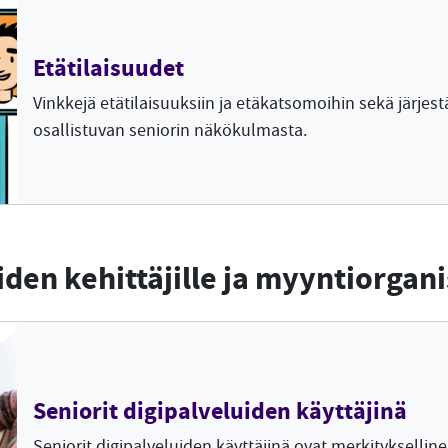
Etätilaisuudet
Vinkkejä etätilaisuuksiin ja etäkatsomoihin sekä järjest
osallistuvan seniorin näkökulmasta.
iden kehittäjille ja myyntiorgani
Seniorit digipalveluiden käyttäjinä
Seniorit digipalveluiden käyttäjinä ovat merkityksellin