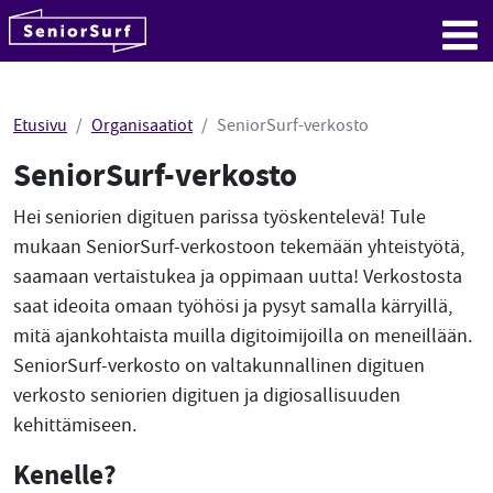
SeniorSurf
Hyppää sisältöön
Me
Etusivu
Organisaatiot
SeniorSurf-verkosto
SeniorSurf-verkosto
Hei seniorien digituen parissa työskentelevä! Tule
mukaan SeniorSurf-verkostoon tekemään yhteistyötä,
saamaan vertaistukea ja oppimaan uutta! Verkostosta
saat ideoita omaan työhösi ja pysyt samalla kärryillä,
mitä ajankohtaista muilla digitoimijoilla on meneillään.
SeniorSurf-verkosto on valtakunnallinen digituen
verkosto seniorien digituen ja digiosallisuuden
kehittämiseen.
Kenelle?