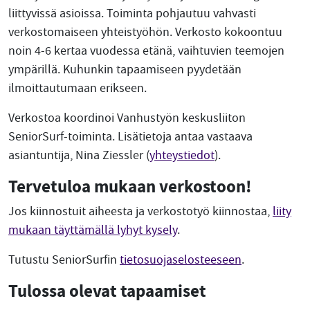
liittyvissä asioissa. Toiminta pohjautuu vahvasti
verkostomaiseen yhteistyöhön. Verkosto kokoontuu
noin 4-6 kertaa vuodessa etänä, vaihtuvien teemojen
ympärillä. Kuhunkin tapaamiseen pyydetään
ilmoittautumaan erikseen.
Verkostoa koordinoi Vanhustyön keskusliiton
SeniorSurf-toiminta. Lisätietoja antaa vastaava
asiantuntija, Nina Ziessler (
yhteystiedot
).
Tervetuloa mukaan verkostoon!
Jos kiinnostuit aiheesta ja verkostotyö kiinnostaa,
liity
mukaan täyttämällä lyhyt kysely
.
Tutustu SeniorSurfin
tietosuojaselosteeseen
.
Tulossa olevat tapaamiset