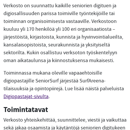
Verkosto on suunnattu kaikille seniorien digituen ja
digiosallisuuden parissa toimiville työntekijöille tai
toiminnan organisoimisesta vastaaville. Verkostoon
kuuluu yli 170 henkilöä yli 100 eri organisaatiosta –
järjestöistä, kirjastoista, kunnista ja hyvinvointialueilta,
kansalaisopistoista, seurakunnista ja yksityiseltä
sektorilta. Kukin osallistuu verksoton työskentelyyn
oman aikataulunsa ja kiinnostuksensa mukaisesti.
Toiminnassa mukana oleville vapaaehtoisille
digiopastajille SeniorSurf järjestää SurfAreena-
tilaisuuksia ja opintopiirejä. Lue lisää näistä palveluista
Digiopastajat-sivulta
.
Toimintatavat
Verkosto yhteiskehittää, suunnittelee, viestii ja vaikuttaa
sekä jakaa osaamista ja käytäntöjä seniorien digitukeen