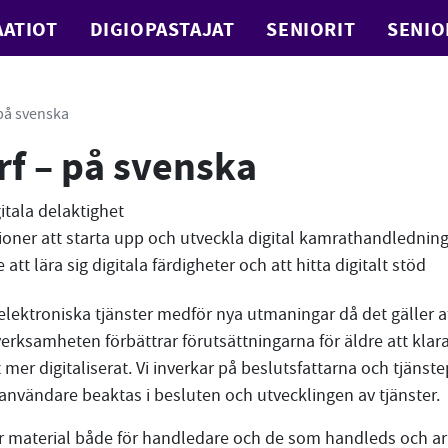
ATIOT
DIGIOPASTAJAT
SENIORIT
SENIO
på svenska
rf – på svenska
itala delaktighet
ioner att starta upp och utveckla digital kamrathandlednin
tt lära sig digitala färdigheter och att hitta digitalt stöd
ektroniska tjänster medför nya utmaningar då det gäller at
rksamheten förbättrar förutsättningarna för äldre att klara s
 mer digitaliserat. Vi inverkar på beslutsfattarna och tjäns
nvändare beaktas i besluten och utvecklingen av tjänster.
r material både för handledare och de som handleds och a