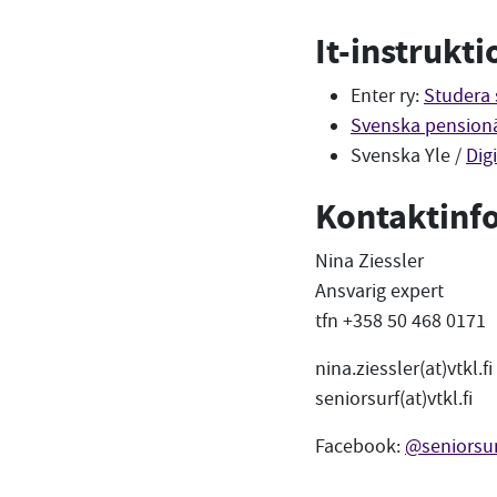
It-instrukti
Enter ry:
Studera 
Svenska pension
Svenska Yle /
Dig
Kontaktinf
Nina Ziessler
Ansvarig expert
tfn +358 50 468 0171
nina.ziessler(at)vtkl.fi
seniorsurf(at)vtkl.fi
Facebook:
@seniorsur