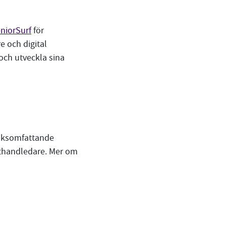
niorSurf
för
e och digital
och utveckla sina
 riksomfattande
rathandledare. Mer om