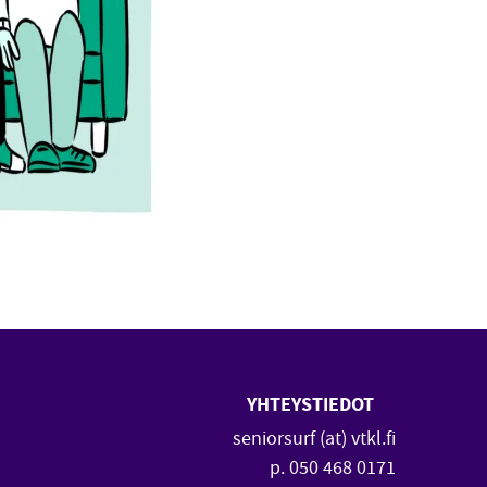
YHTEYSTIEDOT
 uuteen ikkunaan)
vautuu uuteen ikkunaan)
seniorsurf (at) vtkl.fi
p. 050 468 0171