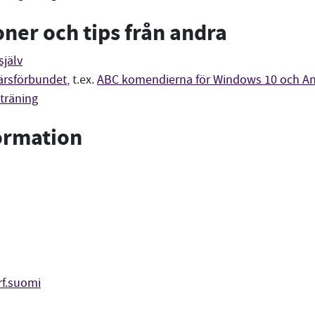
oner och tips från andra
själv
ärsförbundet
, t.ex.
ABC komendierna för Windows 10 och An
iträning
ormation
f.suomi