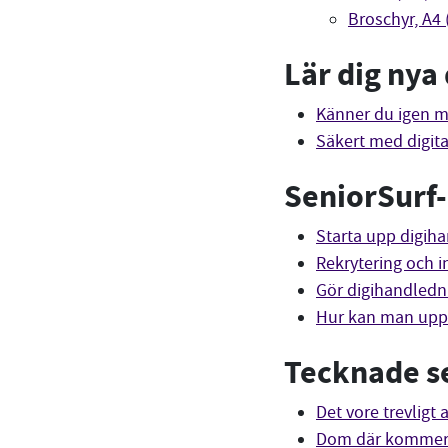
Broschyr, A4 
Lär dig nya
Känner du igen m
Säkert med digit
SeniorSurf-
Starta upp digih
Rekrytering och i
Gör digihandledn
Hur kan man uppm
Tecknade se
Det vore trevligt
Dom där kommer