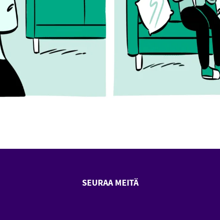
SEURAA MEITÄ
SeniorSurf Facebook (avautuu
SeniorSurf Youtube (a