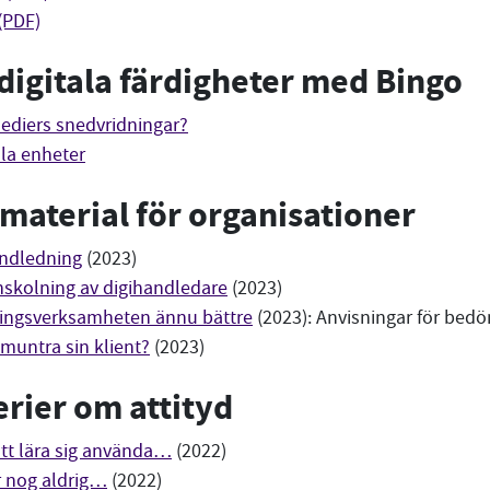
(PDF)
 digitala färdigheter med Bingo
ediers snedvridningar?
ala enheter
material för organisationer
andledning
(2023)
nskolning av digihandledare
(2023)
ingsverksamheten ännu bättre
(2023): Anvisningar för bed
untra sin klient?
(2023)
rier om attityd
 att lära sig använda…
(2022)
 nog aldrig…
(2022)