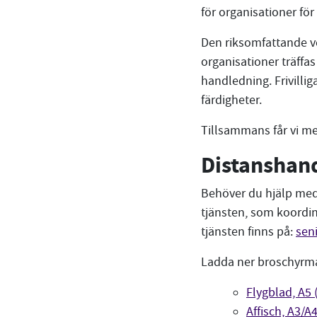
för organisationer för
Den riksomfattande v
organisationer träffas
handledning. Frivilli
färdigheter.
Tillsammans får vi mer
Distanshand
Behöver du hjälp med 
tjänsten, som koordin
tjänsten finns på:
seni
Ladda ner broschyrma
Flygblad, A5 
Affisch, A3/A