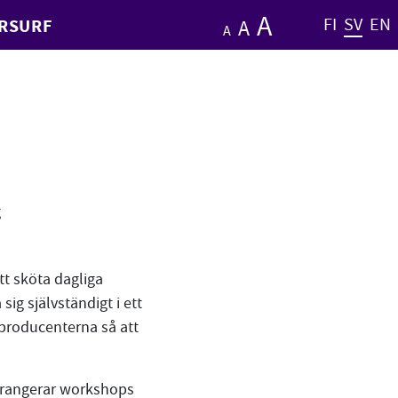
A
Hae
FI
SV
EN
RSURF
A
A
Pienennä tekstin kokoa
Palauta tekstin k
Suurena te
g
t sköta dagliga
ig självständigt i ett
teproducenterna så att
rrangerar workshops