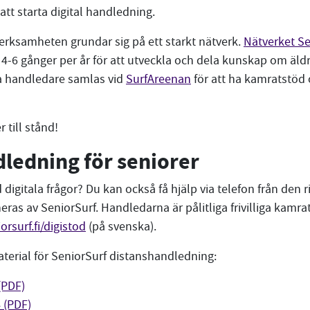
 att starta digital handledning.
erksamheten grundar sig på ett starkt nätverk.
Nätverket Se
 4-6 gånger per år för att utveckla och dela kunskap om äldr
ga handledare samlas vid
SurfAreenan
för att ha kamratstöd 
 till stånd!
ledning för seniorer
digitala frågor? Du kan också få hjälp via telefon från den
eras av SeniorSurf. Handledarna är pålitliga frivilliga kam
orsurf.fi/digistod
(på svenska).
terial för SeniorSurf distanshandledning:
(PDF)
4 (PDF)