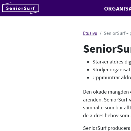
SeniorSurf
ORGANISA
Hyppää sisältöön
Etusivu
SeniorSurf – 
SeniorSu
Stärker äldres dig
Stödjer organisat
Uppmuntrar äldre a
Den ökade mängden el
ärenden. SeniorSurf-ve
samhälle som blir allt
de äldres behov som a
SeniorSurf producera