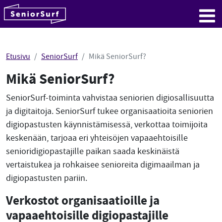
SeniorSurf
Hyppää sisältöön
Me
Etusivu
SeniorSurf
Mikä SeniorSurf?
Mikä SeniorSurf?
SeniorSurf-toiminta vahvistaa seniorien digiosallisuutta
ja digitaitoja. SeniorSurf tukee organisaatioita seniorien
digiopastusten käynnistämisessä, verkottaa toimijoita
keskenään, tarjoaa eri yhteisöjen vapaaehtoisille
senioridigiopastajille paikan saada keskinäistä
vertaistukea ja rohkaisee senioreita digimaailman ja
digiopastusten pariin.
Verkostot organisaatioille ja
vapaaehtoisille digiopastajille