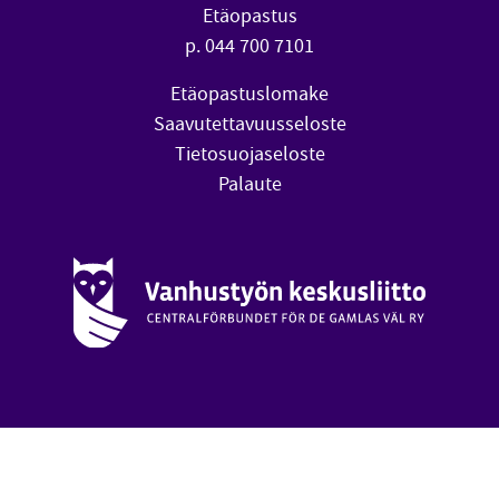
Etäopastus
p. 044 700 7101
Etäopastuslomake
Saavutettavuusseloste
Tietosuojaseloste
Palaute
Vanhustyön keskusliitto (avautuu uuteen ikkunaan)
oa
Takai