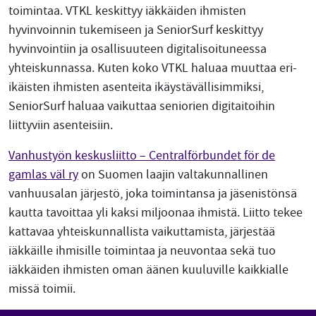
toimintaa. VTKL keskittyy iäkkäiden ihmisten
hyvinvoinnin tukemiseen ja SeniorSurf keskittyy
hyvinvointiin ja osallisuuteen digitalisoituneessa
yhteiskunnassa. Kuten koko VTKL haluaa muuttaa eri-
ikäisten ihmisten asenteita ikäystävällisimmiksi,
SeniorSurf haluaa vaikuttaa seniorien digitaitoihin
liittyviin asenteisiin.
Vanhustyön keskusliitto – Centralförbundet för de
gamlas väl ry
on Suomen laajin valtakunnallinen
vanhuusalan järjestö, joka toimintansa ja jäsenistönsä
kautta tavoittaa yli kaksi miljoonaa ihmistä. Liitto tekee
kattavaa yhteiskunnallista vaikuttamista, järjestää
iäkkäille ihmisille toimintaa ja neuvontaa sekä tuo
iäkkäiden ihmisten oman äänen kuuluville kaikkialle
missä toimii.