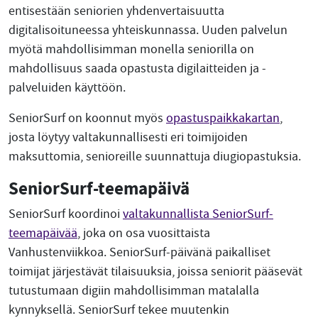
entisestään seniorien yhdenvertaisuutta
digitalisoituneessa yhteiskunnassa. Uuden palvelun
myötä mahdollisimman monella seniorilla on
mahdollisuus saada opastusta digilaitteiden ja -
palveluiden käyttöön.
SeniorSurf on koonnut myös
opastuspaikkakartan
,
josta löytyy valtakunnallisesti eri toimijoiden
maksuttomia, senioreille suunnattuja diugiopastuksia.
SeniorSurf-teemapäivä
SeniorSurf koordinoi
valtakunnallista SeniorSurf-
teemapäivää
, joka on osa vuosittaista
Vanhustenviikkoa. SeniorSurf-päivänä paikalliset
toimijat järjestävät tilaisuuksia, joissa seniorit pääsevät
tutustumaan digiin mahdollisimman matalalla
kynnyksellä. SeniorSurf tekee muutenkin