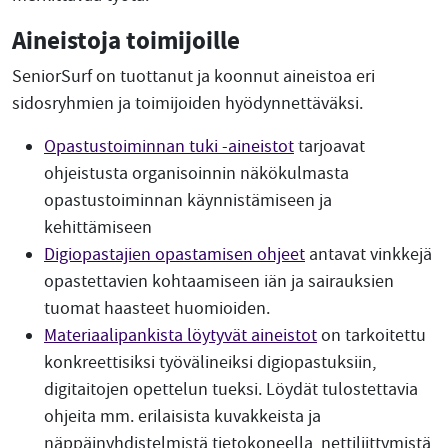
Aineistoja toimijoille
SeniorSurf on tuottanut ja koonnut aineistoa eri
sidosryhmien ja toimijoiden hyödynnettäväksi.
Opastustoiminnan tuki -aineistot
tarjoavat
ohjeistusta organisoinnin näkökulmasta
opastustoiminnan käynnistämiseen ja
kehittämiseen
Digiopastajien opastamisen ohjeet
antavat vinkkejä
opastettavien kohtaamiseen iän ja sairauksien
tuomat haasteet huomioiden.
Materiaalipankista löytyvät aineistot
on tarkoitettu
konkreettisiksi työvälineiksi digiopastuksiin,
digitaitojen opettelun tueksi. Löydät tulostettavia
ohjeita mm. erilaisista kuvakkeista ja
näppäinyhdistelmistä tietokoneella, nettiliittymistä