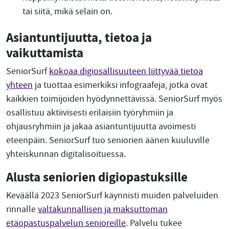
tai siitä, mikä selain on.
Asiantuntijuutta, tietoa ja
vaikuttamista
SeniorSurf
kokoaa digiosallisuuteen liittyvää tietoa
yhteen
ja tuottaa esimerkiksi infograafeja, jotka ovat
kaikkien toimijoiden hyödynnettävissä. SeniorSurf myös
osallistuu aktiivisesti erilaisiin työryhmiin ja
ohjausryhmiin ja jakaa asiantuntijuutta avoimesti
eteenpäin. SeniorSurf tuo seniorien äänen kuuluville
yhteiskunnan digitalisoituessa.
Alusta seniorien digiopastuksille
Keväällä 2023 SeniorSurf käynnisti muiden palveluiden
rinnalle
valtakunnallisen ja maksuttoman
etäopastuspalvelun senioreille
. Palvelu tukee