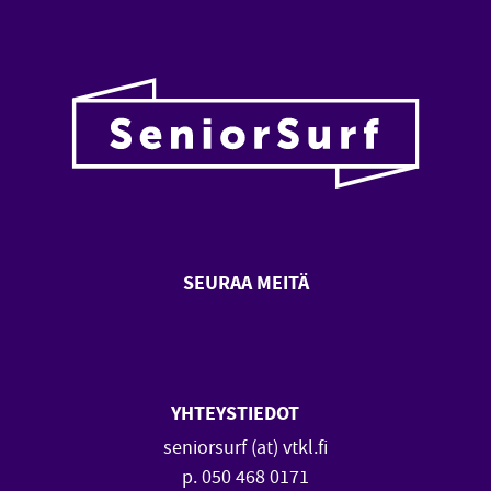
SEURAA MEITÄ
SeniorSurf Facebook (avautuu
SeniorSurf Youtube (a
YHTEYSTIEDOT
seniorsurf (at) vtkl.fi
p. 050 468 0171