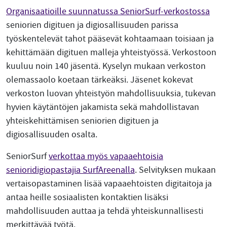
Organisaatioille suunnatussa SeniorSurf-verkostossa
seniorien digituen ja digiosallisuuden parissa
työskentelevät tahot pääsevät kohtaamaan toisiaan ja
kehittämään digituen malleja yhteistyössä. Verkostoon
kuuluu noin 140 jäsentä. Kyselyn mukaan verkoston
olemassaolo koetaan tärkeäksi. Jäsenet kokevat
verkoston luovan yhteistyön mahdollisuuksia, tukevan
hyvien käytäntöjen jakamista sekä mahdollistavan
yhteiskehittämisen seniorien digituen ja
digiosallisuuden osalta.
SeniorSurf
verkottaa myös vapaaehtoisia
senioridigiopastajia SurfAreenalla
. Selvityksen mukaan
vertaisopastaminen lisää vapaaehtoisten digitaitoja ja
antaa heille sosiaalisten kontaktien lisäksi
mahdollisuuden auttaa ja tehdä yhteiskunnallisesti
merkittävää työtä.