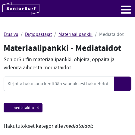
SeniorSurf
Hyppää sisältöön
Me
Etusivu
Digiopastajat
Materiaalipankki
Mediataidot
Materiaalipankki - Mediataidot
SeniorSurfin materiaalipankki: ohjeita, oppaita ja
videoita aiheesta mediataidot.
Mate
Haku
Hae
mediataidot ✕
Hakutulokset kategorialle
mediataidot
: