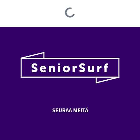
Loading...
SEURAA MEITÄ
SeniorSurf Facebook (avautuu
SeniorSurf Youtube (a