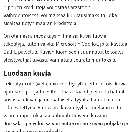
riippuen krediittejä voi ostaa varastoon.
Vaihtoehtoisesti voi maksaa kuukausimaksun, joka
sisältää tietyn määrän krediittejä.
On olemassa myös täysin ilmaisia kuvia luovia
tekoälyjä, kuten vaikka Microsoftin Copilot, joka käyttää
Dall-E palvelua. Kuvien luomiseen suunnatut tekoälyt
yleistyvät jatkuvasti, kannattaa seurata muutoksia.
Luodaan kuvia
Tekoäly ei ole (vielä) niin kehittynyttä, että se loisi kuvia
ajatusten pohjalta. Sille pitää antaa ohjeet mitä haluat
kuvassa olevan ja minkälaisella tyylillä haluat niiden
olla esitettynä. Voit valita kuvan tyyliksi melkein mitä
vaan puupiirroksesta kolmiulotteiseen kuvaan.
Joissakin palveluissa voit antaa oman kuvan pohjaksi ja
kuva tehdään sen pohjalta.