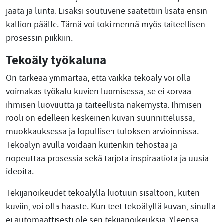
jäätä ja lunta. Lisäksi soutuvene saatettiin lisätä ensin
kallion päälle. Tämä voi toki mennä myös taiteellisen
prosessin piikkiin.
Tekoäly työkaluna
On tärkeää ymmärtää, että vaikka tekoäly voi olla
voimakas työkalu kuvien luomisessa, se ei korvaa
ihmisen luovuutta ja taiteellista näkemystä. Ihmisen
rooli on edelleen keskeinen kuvan suunnittelussa,
muokkauksessa ja lopullisen tuloksen arvioinnissa.
Tekoälyn avulla voidaan kuitenkin tehostaa ja
nopeuttaa prosessia sekä tarjota inspiraatiota ja uusia
ideoita.
Tekijänoikeudet tekoälyllä luotuun sisältöön, kuten
kuviin, voi olla haaste. Kun teet tekoälyllä kuvan, sinulla
ei automaattisesti ole sen tekijänoikeuksia. Yleensä