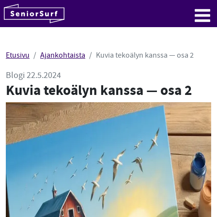
SeniorSurf
Hyppää sisältöön
Me
Etusivu
Ajankohtaista
Kuvia tekoälyn kanssa — osa 2
Blogi 22.5.2024
Kuvia tekoälyn kanssa — osa 2