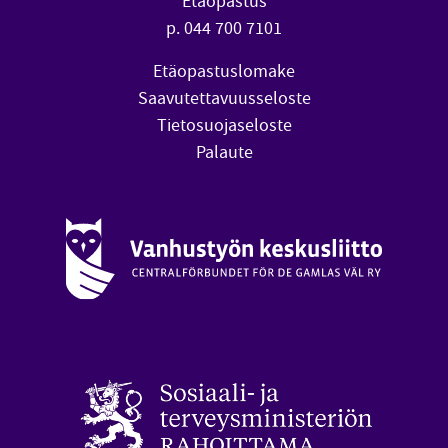
Etäopastus
p. 044 700 7101
Etäopastuslomake
Saavutettavuusseloste
Tietosuojaseloste
Palaute
Vanhustyön keskusliitto (avautuu uuteen ikkunaan)