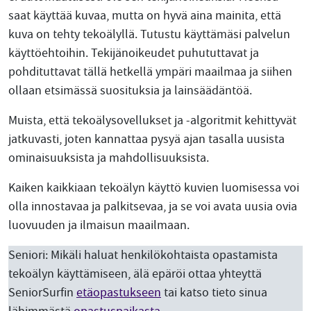
saat käyttää kuvaa, mutta on hyvä aina mainita, että
kuva on tehty tekoälyllä. Tutustu käyttämäsi palvelun
käyttöehtoihin. Tekijänoikeudet puhututtavat ja
pohdituttavat tällä hetkellä ympäri maailmaa ja siihen
ollaan etsimässä suosituksia ja lainsäädäntöä.
Muista, että tekoälysovellukset ja -algoritmit kehittyvät
jatkuvasti, joten kannattaa pysyä ajan tasalla uusista
ominaisuuksista ja mahdollisuuksista.
Kaiken kaikkiaan tekoälyn käyttö kuvien luomisessa voi
olla innostavaa ja palkitsevaa, ja se voi avata uusia ovia
luovuuden ja ilmaisun maailmaan.
Seniori: Mikäli haluat henkilökohtaista opastamista
tekoälyn käyttämiseen, älä epäröi ottaa yhteyttä
SeniorSurfin
etäopastukseen
tai katso tieto sinua