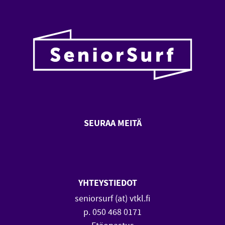
SEURAA MEITÄ
SeniorSurf Facebook (avautuu
SeniorSurf Youtube (a
YHTEYSTIEDOT
seniorsurf (at) vtkl.fi
p. 050 468 0171