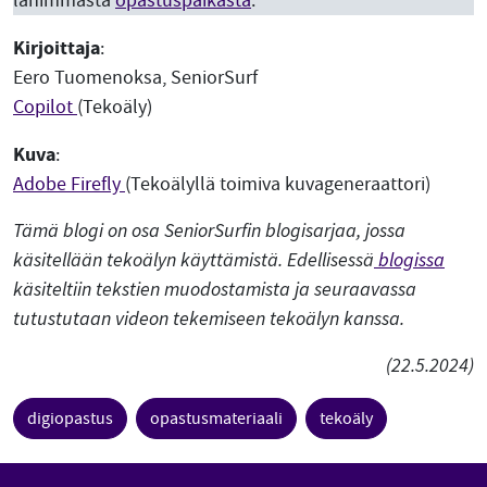
lähimmästä
opastuspaikasta
.
Kirjoittaja
:
Eero Tuomenoksa, SeniorSurf
Copilot
(Tekoäly)
Kuva
:
Adobe Firefly
(Tekoälyllä toimiva kuvageneraattori)
Tämä blogi on osa SeniorSurfin blogisarjaa, jossa
käsitellään tekoälyn käyttämistä. Edellisessä
blogissa
käsiteltiin tekstien muodostamista ja seuraavassa
tutustutaan videon tekemiseen tekoälyn kanssa.
(22.5.2024)
digiopastus
opastusmateriaali
tekoäly