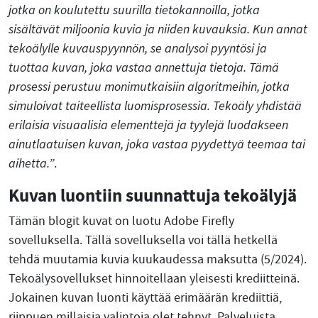
jotka on koulutettu suurilla tietokannoilla, jotka
sisältävät miljoonia kuvia ja niiden kuvauksia. Kun annat
tekoälylle kuvauspyynnön, se analysoi pyyntösi ja
tuottaa kuvan, joka vastaa annettuja tietoja. Tämä
prosessi perustuu monimutkaisiin algoritmeihin, jotka
simuloivat taiteellista luomisprosessia. Tekoäly yhdistää
erilaisia visuaalisia elementtejä ja tyylejä luodakseen
ainutlaatuisen kuvan, joka vastaa pyydettyä teemaa tai
aihetta.
”.
Kuvan luontiin suunnattuja tekoälyjä
Tämän blogit kuvat on luotu Adobe Firefly
sovelluksella. Tällä sovelluksella voi tällä hetkellä
tehdä muutamia kuvia kuukaudessa maksutta (5/2024).
Tekoälysovellukset hinnoitellaan yleisesti krediitteinä.
Jokainen kuvan luonti käyttää erimäärän krediittiä,
riippuen millaisia valintoja olet tehnyt. Palveluista