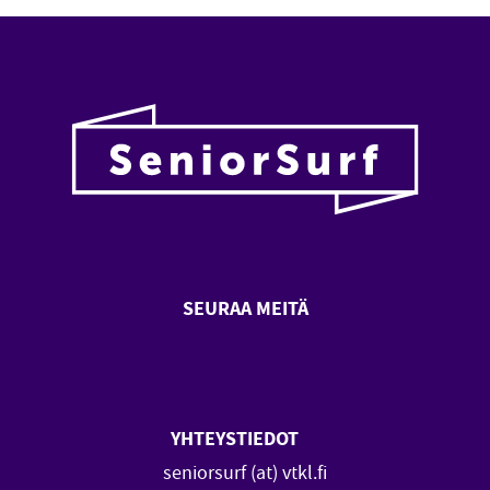
SEURAA MEITÄ
SeniorSurf Facebook (avautuu
SeniorSurf Youtube (a
YHTEYSTIEDOT
seniorsurf (at) vtkl.fi