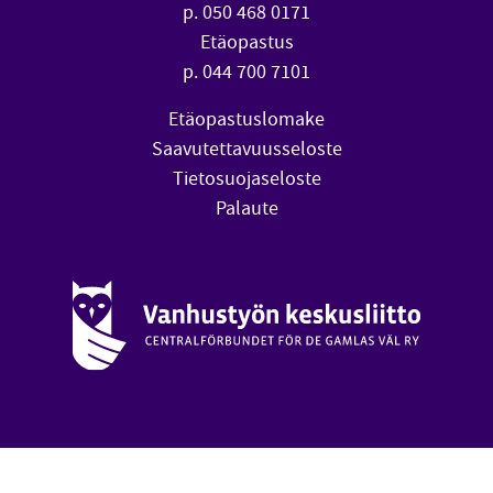
p. 050 468 0171
Etäopastus
p. 044 700 7101
Etäopastuslomake
Saavutettavuusseloste
Tietosuojaseloste
Palaute
Vanhustyön keskusliitto (avautuu uuteen ikkunaan)
oa
Takai