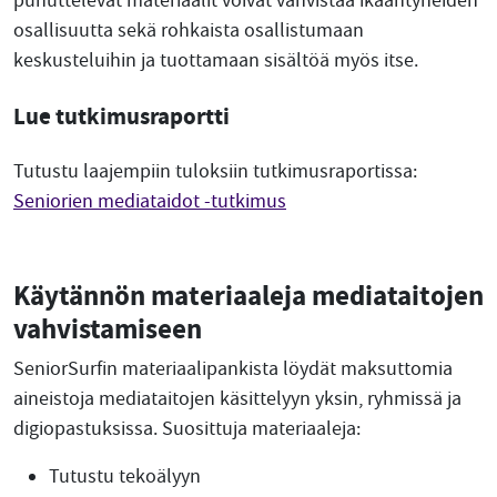
puhuttelevat materiaalit voivat vahvistaa ikääntyneiden
osallisuutta sekä rohkaista osallistumaan
keskusteluihin ja tuottamaan sisältöä myös itse.
Lue tutkimusraportti
Tutustu laajempiin tuloksiin tutkimusraportissa:
Seniorien mediataidot -tutkimus
Käytännön materiaaleja mediataitojen
vahvistamiseen
SeniorSurfin materiaalipankista löydät maksuttomia
aineistoja mediataitojen käsittelyyn yksin, ryhmissä ja
digiopastuksissa. Suosittuja materiaaleja:
Tutustu tekoälyyn