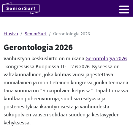
SeniorSurf
Hyppää sisältöön
Me
Etusivu
SeniorSurf
Gerontologia 2026
Gerontologia 2026
Vanhustyön keskusliitto on mukana
Gerontologia 2026
-kongressissa Kuopiossa 10.-12.6.2026. Kyseessä on
valtakunnallinen, joka kolmas vuosi järjestettävä
monialainen ja monitieteinen kongressi, jonka teemana
tänä vuonna on ”Sukupolvien ketjussa”. Tapahtumassa
kuullaan puheenvuoroja, suullisia esityksiä ja
posteriesityksiä ikääntymisestä ja vanhuudesta
sukupolvien välisen solidaarisuuden ja kestävyyden
kehyksessä.