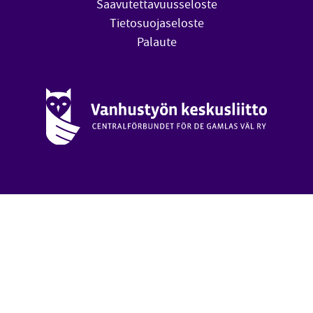
Saavutettavuusseloste
Tietosuojaseloste
Palaute
Vanhustyön keskusliitto (avautuu uuteen ikkunaan)
oa
Takai