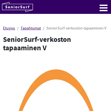
SeniorSurf
Hyppää sisältöön
Me
Etusivu
Tapahtumat
SeniorSurf-verkoston tapaaminen V
SeniorSurf-verkoston
tapaaminen V