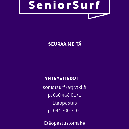
SEURAA MEITÄ
SeniorSurf Facebook (avautuu
SeniorSurf Youtube (a
YHTEYSTIEDOT
seniorsurf (at) vtkl.fi
p. 050 468 0171
Etäopastus
p. 044 700 7101
Etäopastuslomake