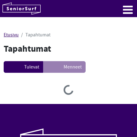
SeniorSurf
Hyppää sisältöön
Me
Etusivu
Tapahtumat
Tapahtumat
Tulevat
Menneet
Loading...