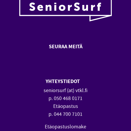
SEURAA MEITÄ
SeniorSurf Facebook (avautuu
SeniorSurf Youtube (a
YHTEYSTIEDOT
seniorsurf (at) vtkl.fi
p. 050 468 0171
Etäopastus
p. 044 700 7101
Etäopastuslomake