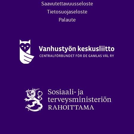
Saavutettavuusseloste
Tietosuojaseloste
Palaute
Vanhustyön keskusliitto (avautuu uuteen ikkunaan)