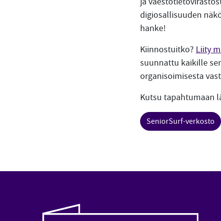
ja väestötietovirasto
digiosallisuuden näkö
hanke!
Kiinnostuitko?
Liity 
suunnattu kaikille sen
organisoimisesta vast
Kutsu tapahtumaan lä
SeniorSurf-verkosto