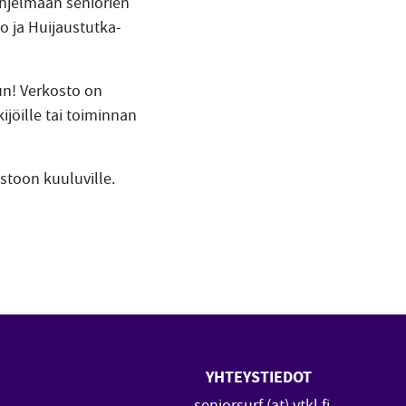
ohjelmaan seniorien
o ja Huijaustutka-
un! Verkosto on
ijöille tai toiminnan
toon kuuluville.
YHTEYSTIEDOT
 uuteen ikkunaan)
vautuu uuteen ikkunaan)
seniorsurf (at) vtkl.fi