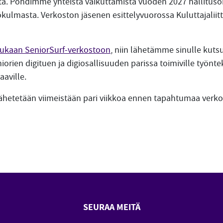
sta. Pohdimme yhteistä vaikuttamista vuoden 2027 hallitus
kulmasta. Verkoston jäsenen esittelyvuorossa Kuluttajaliitt
mukaan SeniorSurf-verkostoon
, niin lähetämme sinulle kuts
iorien digituen ja digiosallisuuden parissa toimiville työntek
aaville.
hetetään viimeistään pari viikkoa ennen tapahtumaa verkos
SEURAA MEITÄ
SeniorSurf Facebook (avautuu
SeniorSurf Youtube (a