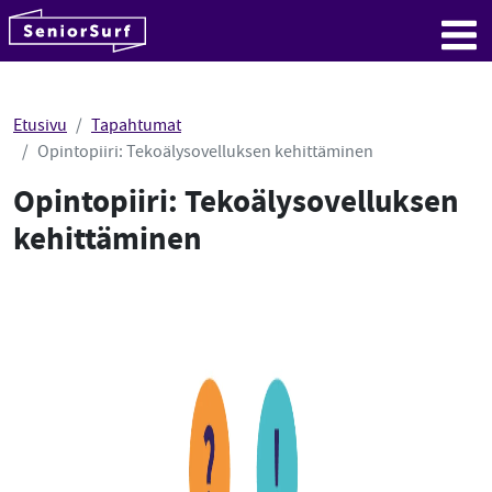
SeniorSurf
Hyppää sisältöön
Me
Etusivu
Tapahtumat
Opintopiiri: Tekoälysovelluksen kehittäminen
Opintopiiri: Tekoälysovelluksen
kehittäminen