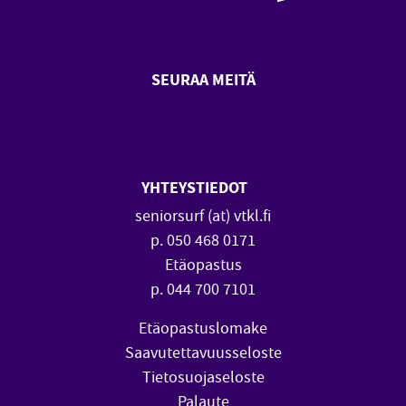
SEURAA MEITÄ
SeniorSurf Facebook (avautuu
SeniorSurf Youtube (a
YHTEYSTIEDOT
seniorsurf (at) vtkl.fi
p. 050 468 0171
Etäopastus
p. 044 700 7101
Etäopastuslomake
Saavutettavuusseloste
Tietosuojaseloste
Palaute