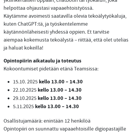
yksinkertaisen oppaan, chatbotin tai työkalun, joka
helpottaa ohjaustasi vapaaehtoistyössä.
Käytämme avoimesti saatavilla olevia tekoälytyökaluja,
kuten ChatGPT:tä, ja työskentelemme
käytännönläheisesti yhdessä oppien. Et tarvitse
aiempaa kokemusta tekoälystä – riittää, että olet utelias
ja haluat kokeilla!
Opintopiirin aikataulu ja toteutus
Kokoontumiset pidetään etänä Teamsissa:
kello 13.00 – 14.30
15.10. 2025
kello 13.00 – 14.30
22.10.2025
kello 13.00 – 14.30
29.10.2025
kello 13.00 – 14.30
5.11.2025
Osallistujamäärä: enintään 12 henkilöä
Opintopiiri on suunnattu vapaaehtoisille digiopastajille