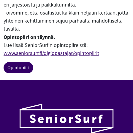
eri järjestöistä ja paikkakunnilta.
Toivomme, että osallistut kaikkiin neljään kertaan, jotta
yhteinen kehittäminen sujuu parhaalla mahdollisella
tavalla.
Opintopiiri on täynnä.
Lue lisää SeniorSurfin opintopiireistä:
www.seniorsurf.fi/digiopastajat/opintopiirit
Opintopiiri