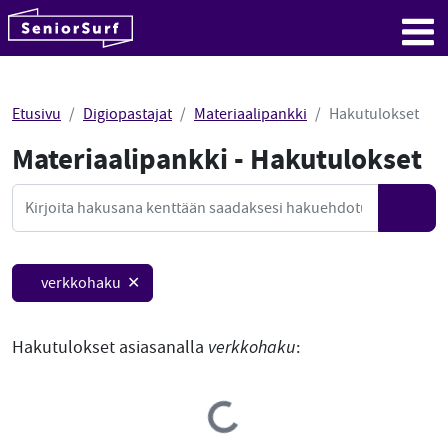
SeniorSurf
Hyppää sisältöön
Me
Etusivu
Digiopastajat
Materiaalipankki
Hakutulokset
Materiaalipankki - Hakutulokset
Mate
Haku
Hae
verkkohaku ✕
Hakutulokset asiasanalla
verkkohaku
:
Loading...