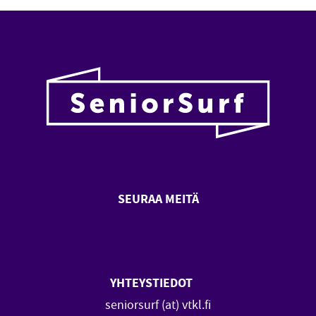
SEURAA MEITÄ
SeniorSurf Facebook (avautuu
SeniorSurf Youtube (a
YHTEYSTIEDOT
seniorsurf (at) vtkl.fi