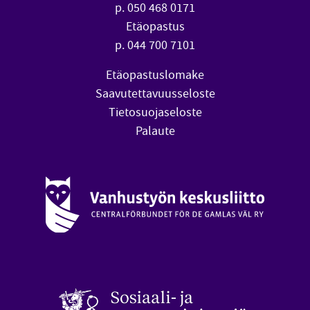
p. 050 468 0171
Etäopastus
p. 044 700 7101
Etäopastuslomake
Saavutettavuusseloste
Tietosuojaseloste
Palaute
Vanhustyön keskusliitto (avautuu uuteen ikkunaan)