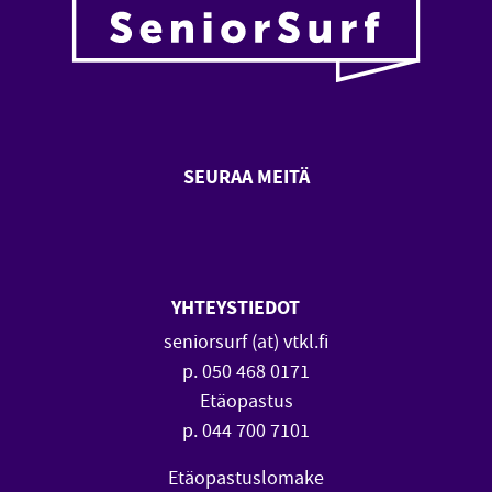
SEURAA MEITÄ
SeniorSurf Facebook (avautuu
SeniorSurf Youtube (a
YHTEYSTIEDOT
seniorsurf (at) vtkl.fi
p. 050 468 0171
Etäopastus
p. 044 700 7101
Etäopastuslomake