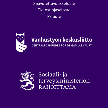
Saavutettavuusseloste
Tietosuojaseloste
Palaute
Vanhustyön keskusliitto (avautuu uuteen ikkunaan)