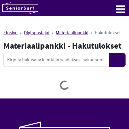
SeniorSurf
Hyppää sisältöön
Me
Etusivu
Digiopastajat
Materiaalipankki
Hakutulokset
Materiaalipankki - Hakutulokset
Mate
Haku
Hae
Loading...