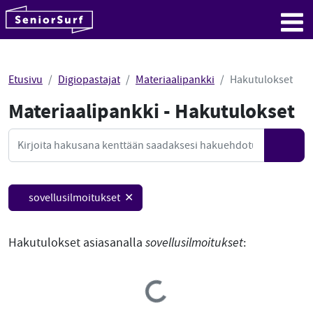
SeniorSurf
Hyppää sisältöön
Me
Etusivu
Digiopastajat
Materiaalipankki
Hakutulokset
Materiaalipankki - Hakutulokset
Mate
Haku
Hae
sovellusilmoitukset ✕
Hakutulokset asiasanalla
sovellusilmoitukset
:
Loading...