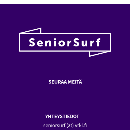
SEURAA MEITÄ
SeniorSurf Facebook (avautuu
SeniorSurf Youtube (a
YHTEYSTIEDOT
seniorsurf (at) vtkl.fi