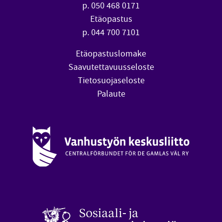
p. 050 468 0171
Etäopastus
p. 044 700 7101
Etäopastuslomake
Saavutettavuusseloste
Tietosuojaseloste
Palaute
Vanhustyön keskusliitto (avautuu uuteen ikkunaan)