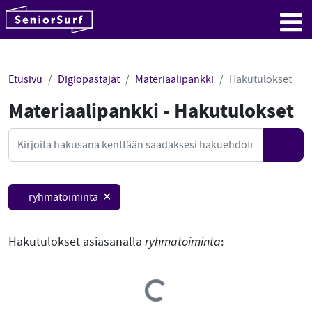
SeniorSurf
Hyppää sisältöön
Me
Etusivu
Digiopastajat
Materiaalipankki
Hakutulokset
Materiaalipankki - Hakutulokset
Mate
Haku
Hae
ryhmatoiminta ✕
Hakutulokset asiasanalla
ryhmatoiminta
: