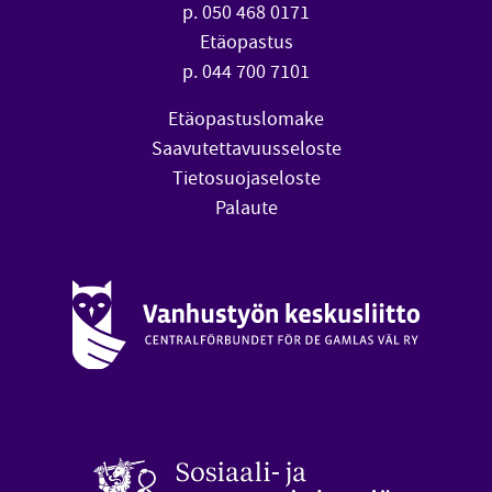
p. 050 468 0171
Etäopastus
p. 044 700 7101
Etäopastuslomake
Saavutettavuusseloste
Tietosuojaseloste
Palaute
Vanhustyön keskusliitto (avautuu uuteen ikkunaan)