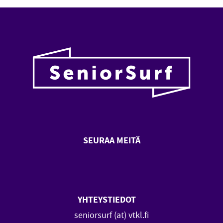
Loading...
SEURAA MEITÄ
SeniorSurf Facebook (avautuu
SeniorSurf Youtube (a
YHTEYSTIEDOT
seniorsurf (at) vtkl.fi