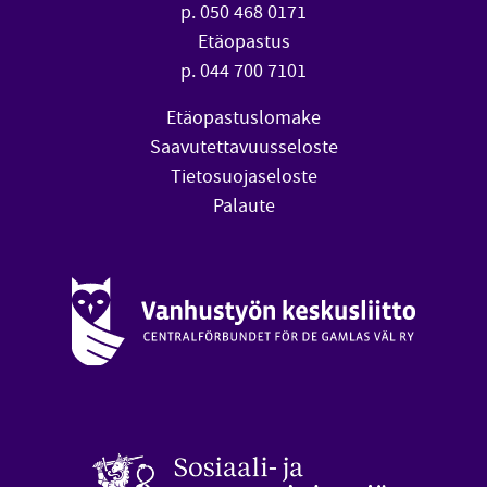
p. 050 468 0171
Etäopastus
p. 044 700 7101
Etäopastuslomake
Saavutettavuusseloste
Tietosuojaseloste
Palaute
Vanhustyön keskusliitto (avautuu uuteen ikkunaan)