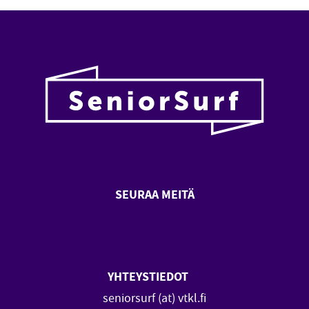
SEURAA MEITÄ
SeniorSurf Facebook (avautuu
SeniorSurf Youtube (a
YHTEYSTIEDOT
seniorsurf (at) vtkl.fi