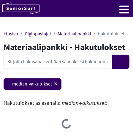
SeniorSurf
Hyppää sisältöön
Me
Etusivu
Digiopastajat
Materiaalipankki
Hakutulokset
Materiaalipankki - Hakutulokset
Mate
Haku
Hae
median-vaikutukset ✕
Hakutulokset asiasanalla
median-vaikutukset
:
Loading...