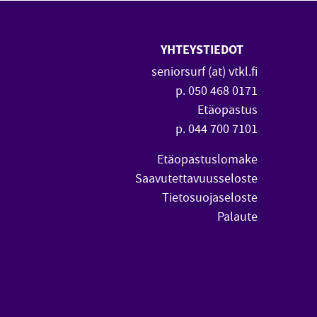
YHTEYSTIEDOT
 uuteen ikkunaan)
vautuu uuteen ikkunaan)
seniorsurf (at) vtkl.fi
p. 050 468 0171
Etäopastus
p. 044 700 7101
Etäopastuslomake
Saavutettavuusseloste
Tietosuojaseloste
Palaute