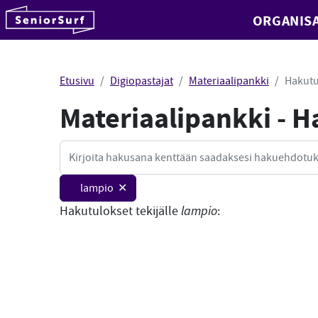
SeniorSurf
ORGANISA
Hyppää sisältöön
Etusivu
Digiopastajat
Materiaalipankki
Hakutu
Materiaalipankki - 
Haku
lampio ✕
Hakutulokset tekijälle
lampio
: