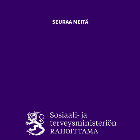
SEURAA MEITÄ
SeniorSurf Facebook (avautuu
SeniorSurf Youtube (a
styön keskusliitto (avautuu uuteen ikkunaan)