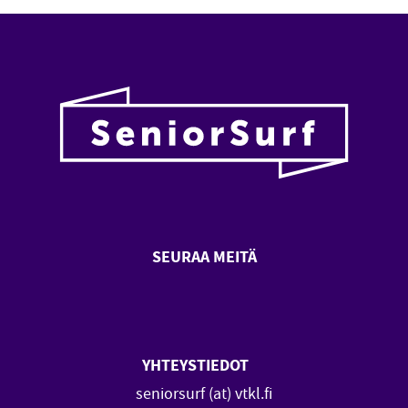
SEURAA MEITÄ
SeniorSurf Facebook (avautuu
SeniorSurf Youtube (a
YHTEYSTIEDOT
seniorsurf (at) vtkl.fi