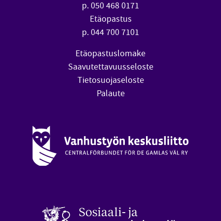
p. 050 468 0171
Etäopastus
p. 044 700 7101
Etäopastuslomake
Saavutettavuusseloste
Tietosuojaseloste
Palaute
Vanhustyön keskusliitto (avautuu uuteen ikkunaan)