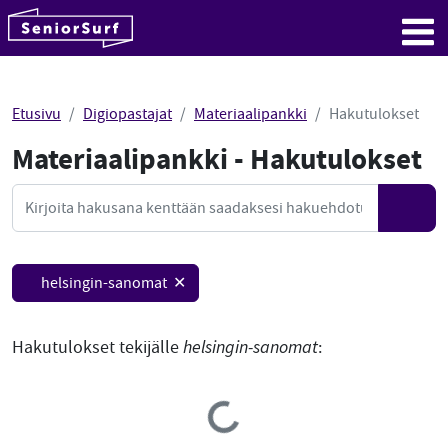
SeniorSurf
Hyppää sisältöön
Me
Etusivu
Digiopastajat
Materiaalipankki
Hakutulokset
Materiaalipankki - Hakutulokset
Mate
Haku
Hae
helsingin-sanomat ✕
Hakutulokset tekijälle
helsingin-sanomat
:
Loading...