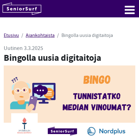
SeniorSurf
Hyppää sisältöön
Me
Etusivu
Ajankohtaista
Bingolla uusia digitaitoja
Uutinen 3.3.2025
Bingolla uusia digitaitoja