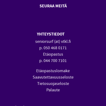
SEURAA MEITÄ
SeniorSurf Facebook (avautuu
SeniorSurf Youtube (a
YHTEYSTIEDOT
seniorsurf (at) vtkl.fi
p. 050 468 0171
Etäopastus
p. 044 700 7101
Etäopastuslomake
Saavutettavuusseloste
Tietosuojaseloste
Palaute