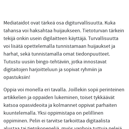
Mediataidot ovat tärkeä osa digiturvallisuutta. Kuka
tahansa voi haksahtaa huijaukseen. Tietoturvan tärkein
tekijä onkin usein digilaitteen käyttäjä. Turvallisuutta
voi lisätä opettelemalla tunnistamaan huijaukset ja
harhat, sekä tunnistamalla omat tiedonpuutteet.
Tutustu uusiin bingo-tehtäviin, jotka innostavat
digitaitojen harjoitteluun ja sopivat ryhmiin ja
opastuksiin!
Oppia voi monella eri tavalla. Joillekin sopii perinteinen
artikkelien ja oppaiden lukeminen, toiset tykkäävät
katsoa opasvideoita ja kolmannet oppivat parhaiten
kuuntelemalla. Yksi oppimistapa on pelillinen
oppiminen. Pelin ei tarvitse tarkoittaa digitaalista
alustaa tai tietokonepeliä, myös vanhoja tuttuja pelejä