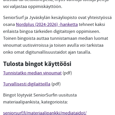
voi valjastaa oppimiskäyttöön.
SeniorSurf ja Jyväskylän kesäyliopisto ovat yhteistyössä
osana
Nordplus (2024-2026) -hanketta
tehneet kaksi
erilaista bingoa tärkeiden digitaitojen oppimiseen.
Toinen bingoista auttaa tunnistamaan median luomat
vinoumat uutisvirroissa ja toisen avulla voi tarkistaa
onko omat digiturvallisuustaidot ajan tasalla.
Tulosta bingot käyttöösi
Tunnistatko median vinoumat
(pdf)
Turvallisesti digilaitteilla
(pdf)
Bingot löytyvät SeniorSurfin uusitusta
materiaalipankista, kategorioista:
seniorsurf.fi/materiaalipankki/mediataidot/