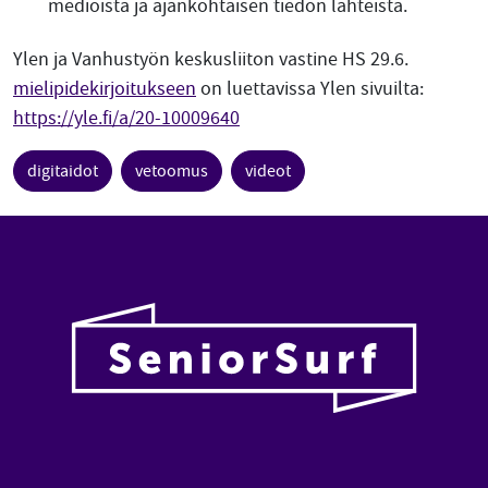
medioista ja ajankohtaisen tiedon lähteistä.
Ylen ja Vanhustyön keskusliiton vastine HS 29.6.
mielipidekirjoitukseen
on luettavissa Ylen sivuilta:
https://yle.fi/a/20-10009640
digitaidot
vetoomus
videot