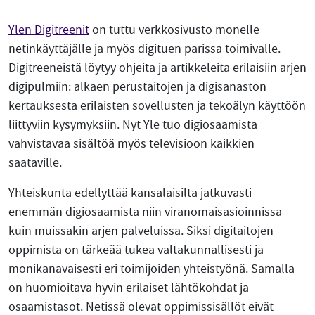
Ylen Digitreenit
on tuttu verkkosivusto monelle
netinkäyttäjälle ja myös digituen parissa toimivalle.
Digitreeneistä löytyy ohjeita ja artikkeleita erilaisiin arjen
digipulmiin: alkaen perustaitojen ja digisanaston
kertauksesta erilaisten sovellusten ja tekoälyn käyttöön
liittyviin kysymyksiin. Nyt Yle tuo digiosaamista
vahvistavaa sisältöä myös televisioon kaikkien
saataville.
Yhteiskunta edellyttää kansalaisilta jatkuvasti
enemmän digiosaamista niin viranomaisasioinnissa
kuin muissakin arjen palveluissa. Siksi digitaitojen
oppimista on tärkeää tukea valtakunnallisesti ja
monikanavaisesti eri toimijoiden yhteistyönä. Samalla
on huomioitava hyvin erilaiset lähtökohdat ja
osaamistasot. Netissä olevat oppimissisällöt eivät