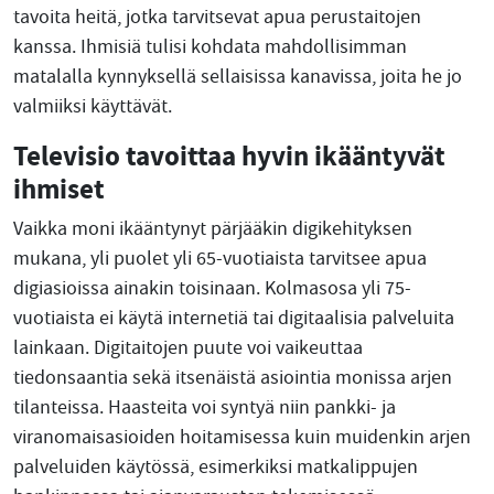
tavoita heitä, jotka tarvitsevat apua perustaitojen
kanssa. Ihmisiä tulisi kohdata mahdollisimman
matalalla kynnyksellä sellaisissa kanavissa, joita he jo
valmiiksi käyttävät.
Televisio tavoittaa hyvin ikääntyvät
ihmiset
Vaikka moni ikääntynyt pärjääkin digikehityksen
mukana, yli puolet yli 65-vuotiaista tarvitsee apua
digiasioissa ainakin toisinaan. Kolmasosa yli 75-
vuotiaista ei käytä internetiä tai digitaalisia palveluita
lainkaan. Digitaitojen puute voi vaikeuttaa
tiedonsaantia sekä itsenäistä asiointia monissa arjen
tilanteissa. Haasteita voi syntyä niin pankki- ja
viranomaisasioiden hoitamisessa kuin muidenkin arjen
palveluiden käytössä, esimerkiksi matkalippujen