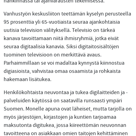
hankinnassa tai ajanvarausten tekemisessä.
Vanhustyön keskusliiton teettämän kyselyn perusteella
95 prosenttia yli 65-vuotiaista seuraa ajankohtaisia
uutisia television välityksellä. Televisio on tärkeä
kanava tavoittamaan niitä ihmisryhmiä, jotka eivät
seuraa digitaalisia kanavia. Siksi digitaitosisältöjen
tuominen televisioon on merkittävä avaus.
Parhaimmillaan se voi madaltaa kynnystä kiinnostua
digiasioista, vahvistaa omaa osaamista ja rohkaista
hakemaan lisätukea.
Henkilökohtaista neuvontaa ja tukea digilaitteiden ja -
palveluiden käytössä on saatavilla runsaasti ympäri
Suomen. Monelle apuna ovat läheiset, mutta tarjolla on
myös järjestöjen, kirjastojen ja kuntien tarjoamaa
maksutonta digitukea, jossa kiireettömän neuvonnan
tavoitteena on asiakkaan omien taitojen kehittäminen