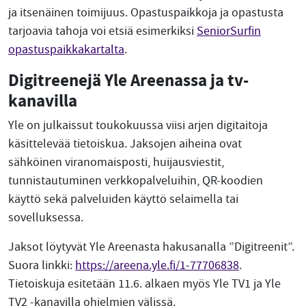
ja itsenäinen toimijuus. Opastuspaikkoja ja opastusta
tarjoavia tahoja voi etsiä esimerkiksi
SeniorSurfin
opastuspaikkakartalta
.
Digitreenejä Yle Areenassa ja tv-
kanavilla
Yle on julkaissut toukokuussa viisi arjen digitaitoja
käsittelevää tietoiskua. Jaksojen aiheina ovat
sähköinen viranomaisposti, huijausviestit,
tunnistautuminen verkkopalveluihin, QR-koodien
käyttö sekä palveluiden käyttö selaimella tai
sovelluksessa.
Jaksot löytyvät Yle Areenasta hakusanalla ”Digitreenit”.
Suora linkki:
https://areena.yle.fi/1-77706838
.
Tietoiskuja esitetään 11.6. alkaen myös Yle TV1 ja Yle
TV2 -kanavilla ohjelmien välissä.