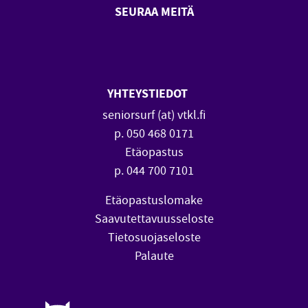
SEURAA MEITÄ
SeniorSurf Facebook (avautuu
SeniorSurf Youtube (a
YHTEYSTIEDOT
seniorsurf (at) vtkl.fi
p. 050 468 0171
Etäopastus
p. 044 700 7101
Etäopastuslomake
Saavutettavuusseloste
Tietosuojaseloste
Palaute