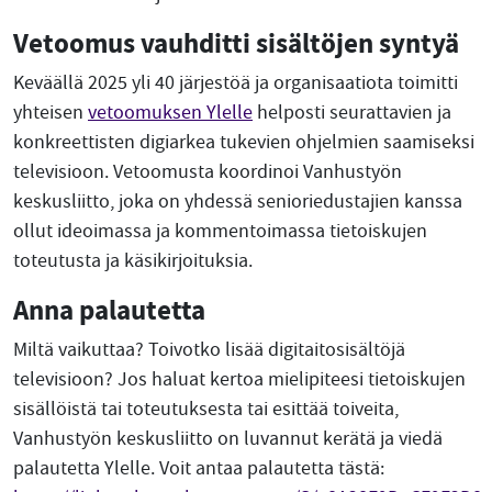
Vetoomus vauhditti sisältöjen syntyä
Keväällä 2025 yli 40 järjestöä ja organisaatiota toimitti
yhteisen
vetoomuksen Ylelle
helposti seurattavien ja
konkreettisten digiarkea tukevien ohjelmien saamiseksi
televisioon. Vetoomusta koordinoi Vanhustyön
keskusliitto, joka on yhdessä senioriedustajien kanssa
ollut ideoimassa ja kommentoimassa tietoiskujen
toteutusta ja käsikirjoituksia.
Anna palautetta
Miltä vaikuttaa? Toivotko lisää digitaitosisältöjä
televisioon? Jos haluat kertoa mielipiteesi tietoiskujen
sisällöistä tai toteutuksesta tai esittää toiveita,
Vanhustyön keskusliitto on luvannut kerätä ja viedä
palautetta Ylelle. Voit antaa palautetta tästä: