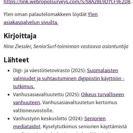
https://link.webropolsurveys.com/S/58A28E9D7CF9E2D8
.
Ylen oman palautelomakkeen löydät
Ylen
asiakaspalvelun sivuilta.
Kirjoittaja
Nina Ziessler, SeniorSurf-toiminnan vastaava asiantuntija
Lähteet
Digi- ja väestötietovirasto (2025):
Suomalaisten
valmiudet ja suhtautuminen digipostin käyttöön -
tutkimus.
Vanhusasiavaltuutettu (2025):
Oikeus turvalliseen
vanhuuteen
. Vanhusasiavaltuutetun kertomus
valtioneuvostolle.
Vanhustyön keskusliitto (2024):
Seniorien
mediataidot
. Kyselytutkimus seniorien käyttämistä