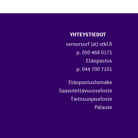
YHTEYSTIEDOT
 uuteen ikkunaan)
vautuu uuteen ikkunaan)
seniorsurf (at) vtkl.fi
p. 050 468 0171
Etäopastus
p. 044 700 7101
Etäopastuslomake
Saavutettavuusseloste
Tietosuojaseloste
Palaute