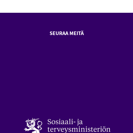
SEURAA MEITÄ
SeniorSurf Facebook (avautuu
SeniorSurf Youtube (a
styön keskusliitto (avautuu uuteen ikkunaan)