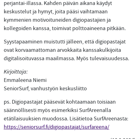
perjantai-illassa. Kahden päivän aikana käydyt
keskustelut ja hymyt, joita pääsi vaihtamaan
kymmenien motivoituneiden digiopastajien ja
kollegoiden kanssa, toimivat polttoaineena pitkään.
Syystapaaminen muistutti jälleen, että digiopastajat
ovat korvaamattoman arvokkaita kanssakulkijoita
digitalisoituvassa maailmassa. Myös tulevaisuudessa.
Kirjoittaja:
Emmaleena Niemi
SeniorSurf, vanhustyön keskusliitto
ps. Digiopastajat pääsevät kohtaamaan toisiaan
säännöllisesti myös esimerkiksi SurfAreenalla
etätilaisuuksien muodossa. Lisätietoa SurfAreenasta:
https://seniorsurf.fi/digiopastajat/surfareena/