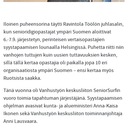
Iloinen puheensorina täytti Ravintola Töölön juhlasalin,
kun senioridigiopastajat ympäri Suomen aloittivat
6.-7.9. järjestetyn, perinteisen vertaisopastajien
syystapaamisen lounaalla Helsingissä. Puhetta riitti niin
vanhojen tuttujen kuin uusien tuttavuuksien kesken,
sillä tällä kertaa opastajia oli paikalla jopa 10 eri
organisaatiosta ympäri Suomen – ensi kertaa myös
Ruotsista saakka.
Tänä vuonna oli Vanhustyön keskusliiton SeniorSurfin
vuoro toimia tapahtuman järjestäjänä. Syystapaamisen
ohjelman avasivat kunta- ja alueministeri Anna-Kaisa
Ikonen sekä Vanhustyön keskusliiton toiminnanjohtaja
Anni Lausvaara.