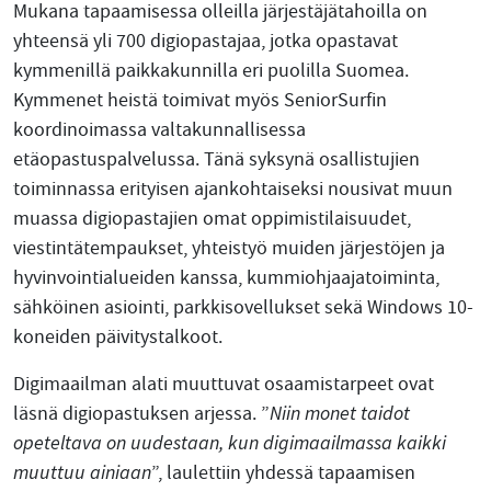
Mukana tapaamisessa olleilla järjestäjätahoilla on
yhteensä yli 700 digiopastajaa, jotka opastavat
kymmenillä paikkakunnilla eri puolilla Suomea.
Kymmenet heistä toimivat myös SeniorSurfin
koordinoimassa valtakunnallisessa
etäopastuspalvelussa. Tänä syksynä osallistujien
toiminnassa erityisen ajankohtaiseksi nousivat muun
muassa digiopastajien omat oppimistilaisuudet,
viestintätempaukset, yhteistyö muiden järjestöjen ja
hyvinvointialueiden kanssa, kummiohjaajatoiminta,
sähköinen asiointi, parkkisovellukset sekä Windows 10-
koneiden päivitystalkoot.
Digimaailman alati muuttuvat osaamistarpeet ovat
läsnä digiopastuksen arjessa. ”
Niin monet taidot
opeteltava on uudestaan, kun digimaailmassa kaikki
muuttuu ainiaan
”, laulettiin yhdessä tapaamisen