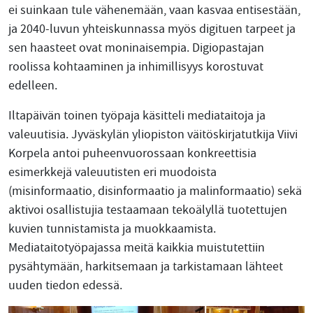
ei suinkaan tule vähenemään, vaan kasvaa entisestään,
ja 2040-luvun yhteiskunnassa myös digituen tarpeet ja
sen haasteet ovat moninaisempia. Digiopastajan
roolissa kohtaaminen ja inhimillisyys korostuvat
edelleen.
Iltapäivän toinen työpaja käsitteli mediataitoja ja
valeuutisia. Jyväskylän yliopiston väitöskirjatutkija Viivi
Korpela antoi puheenvuorossaan konkreettisia
esimerkkejä valeuutisten eri muodoista
(misinformaatio, disinformaatio ja malinformaatio) sekä
aktivoi osallistujia testaamaan tekoälyllä tuotettujen
kuvien tunnistamista ja muokkaamista.
Mediataitotyöpajassa meitä kaikkia muistutettiin
pysähtymään, harkitsemaan ja tarkistamaan lähteet
uuden tiedon edessä.