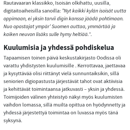
Rautavaaran klassikko, Isoisän olkihattu, uusilla,
digitaitoaiheisilla sanoilla:
”Nyt kaikki kylän isoisät uutta
oppimaan, ei yksin tarvii digin kanssa jäädä pohtimaan.
Nuo opastajat ympär’ Suomen auttaa, ymmärtää ja
kaiken neuvon lisäks sulle hymy heltiää.
”.
Kuulumisia ja yhdessä pohdiskelua
Tapaamisen toinen päivä keskustakirjasto Oodissa oli
varattu yhdistysten kuulumisille . Kerrottavaa, jaettavaa
ja kysyttävää olisi riittänyt vielä sunnuntaiksikin, sillä
seniorien digiopastusta järjestävät tahot ovat aktiivisia
ja kehittävät toimintaansa jatkuvasti – yksin ja yhdessä.
Toimijoiden välinen yhteistyö näkyi myös kuulumisten
vaihdon lomassa, sillä muilta opittua on hyödynnetty ja
yhdessä järjestettyä toimintaa on luvassa myös tänä
syksynä.