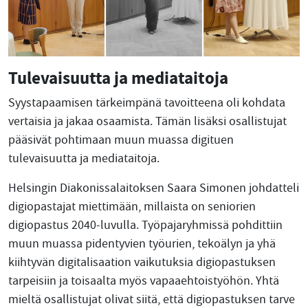
Tulevaisuutta ja mediataitoja
Syystapaamisen tärkeimpänä tavoitteena oli kohdata
vertaisia ja jakaa osaamista. Tämän lisäksi osallistujat
pääsivät pohtimaan muun muassa digituen
tulevaisuutta ja mediataitoja.
Helsingin Diakonissalaitoksen Saara Simonen johdatteli
digiopastajat miettimään, millaista on seniorien
digiopastus 2040-luvulla. Työpajaryhmissä pohdittiin
muun muassa pidentyvien työurien, tekoälyn ja yhä
kiihtyvän digitalisaation vaikutuksia digiopastuksen
tarpeisiin ja toisaalta myös vapaaehtoistyöhön. Yhtä
mieltä osallistujat olivat siitä, että digiopastuksen tarve