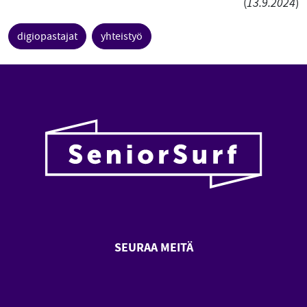
(
13.9.2024
)
digiopastajat
yhteistyö
SEURAA MEITÄ
SeniorSurf Facebook (avautuu
SeniorSurf Youtube (a