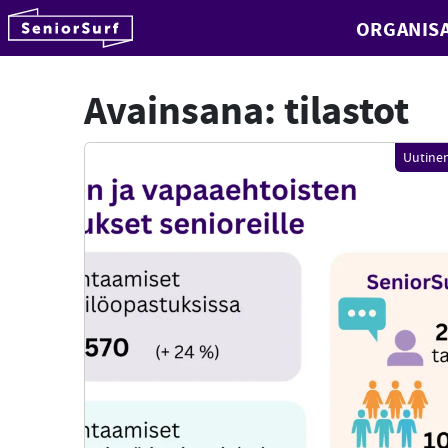
SeniorSurf
ORGANISA
Hyppää sisältöön
Avainsana:
tilastot
Uutine