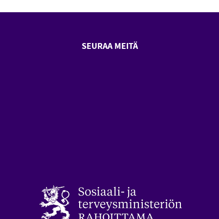
SEURAA MEITÄ
SeniorSurf Facebook (avautuu
SeniorSurf Youtube (a
styön keskusliitto (avautuu uuteen ikkunaan)