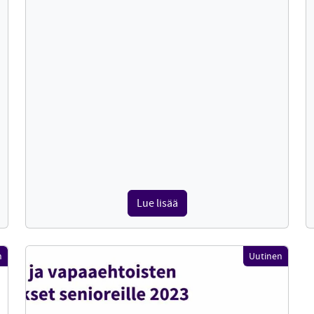
Lue lisää
n
Uutinen