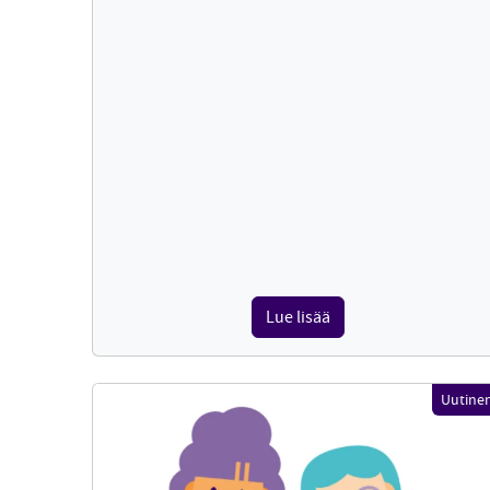
Lue lisää
Uutine