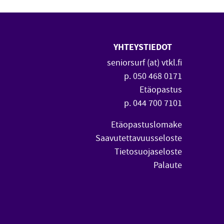
YHTEYSTIEDOT
 uuteen ikkunaan)
vautuu uuteen ikkunaan)
seniorsurf (at) vtkl.fi
p. 050 468 0171
Etäopastus
p. 044 700 7101
Etäopastuslomake
Saavutettavuusseloste
Tietosuojaseloste
Palaute