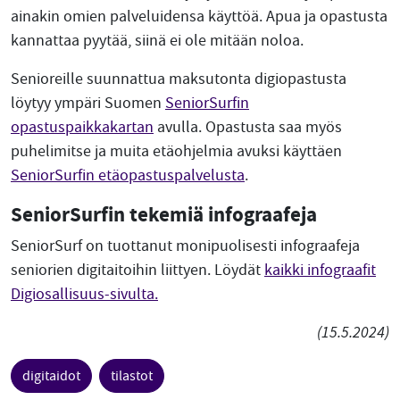
ainakin omien palveluidensa käyttöä. Apua ja opastusta
kannattaa pyytää, siinä ei ole mitään noloa.
Senioreille suunnattua maksutonta digiopastusta
löytyy ympäri Suomen
SeniorSurfin
opastuspaikkakartan
avulla. Opastusta saa myös
puhelimitse ja muita etäohjelmia avuksi käyttäen
SeniorSurfin etäopastuspalvelusta
.
SeniorSurfin tekemiä infograafeja
SeniorSurf on tuottanut monipuolisesti infograafeja
seniorien digitaitoihin liittyen. Löydät
kaikki infograafit
Digiosallisuus-sivulta.
(15.5.2024)
digitaidot
tilastot