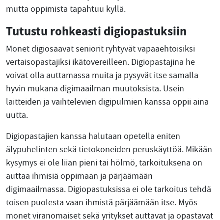
mutta oppimista tapahtuu kyllä.
Tutustu rohkeasti digiopastuksiin
Monet digiosaavat seniorit ryhtyvät vapaaehtoisiksi
vertaisopastajiksi ikätovereilleen. Digiopastajina he
voivat olla auttamassa muita ja pysyvät itse samalla
hyvin mukana digimaailman muutoksista. Usein
laitteiden ja vaihtelevien digipulmien kanssa oppii aina
uutta.
Digiopastajien kanssa halutaan opetella eniten
älypuhelinten sekä tietokoneiden peruskäyttöä. Mikään
kysymys ei ole liian pieni tai hölmö, tarkoituksena on
auttaa ihmisiä oppimaan ja pärjäämään
digimaailmassa. Digiopastuksissa ei ole tarkoitus tehdä
toisen puolesta vaan ihmistä pärjäämään itse. Myös
monet viranomaiset sekä yritykset auttavat ja opastavat