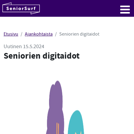
SeniorSurf
Hyppää sisältöön
Me
Etusivu
Ajankohtaista
Seniorien digitaidot
Uutinen 15.5.2024
Seniorien digitaidot