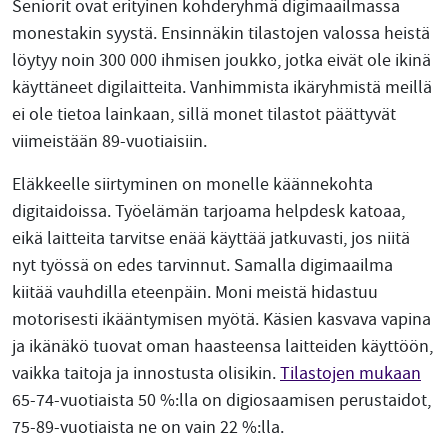
Seniorit ovat erityinen kohderyhmä digimaailmassa
monestakin syystä. Ensinnäkin tilastojen valossa heistä
löytyy noin 300 000 ihmisen joukko, jotka eivät ole ikinä
käyttäneet digilaitteita. Vanhimmista ikäryhmistä meillä
ei ole tietoa lainkaan, sillä monet tilastot päättyvät
viimeistään 89-vuotiaisiin.
Eläkkeelle siirtyminen on monelle käännekohta
digitaidoissa. Työelämän tarjoama helpdesk katoaa,
eikä laitteita tarvitse enää käyttää jatkuvasti, jos niitä
nyt työssä on edes tarvinnut. Samalla digimaailma
kiitää vauhdilla eteenpäin. Moni meistä hidastuu
motorisesti ikääntymisen myötä. Käsien kasvava vapina
ja ikänäkö tuovat oman haasteensa laitteiden käyttöön,
vaikka taitoja ja innostusta olisikin.
Tilastojen mukaan
65-74-vuotiaista 50 %:lla on digiosaamisen perustaidot,
75-89-vuotiaista ne on vain 22 %:lla.