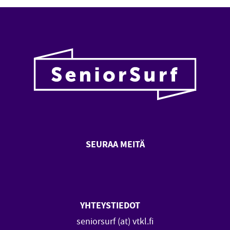
SEURAA MEITÄ
SeniorSurf Facebook (avautuu
SeniorSurf Youtube (a
YHTEYSTIEDOT
seniorsurf (at) vtkl.fi