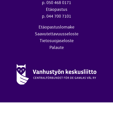
p. 050 468 0171
Etäopastus
p. 044 700 7101
Etäopastuslomake
Saavutettavuusseloste
Tietosuojaseloste
Palaute
Vanhustyön keskusliitto (avautuu uuteen ikkunaan)
oa
Takai