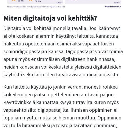
Miten digitaitoja voi kehittää?
Digitaitoja voi kehittää monella tavalla. Jos ikääntynyt
ei ole koskaan aiemmin käyttänyt laitteita, kannattaa
hakeutua opettelemaan esimerkiksi vapaaehtoisen
senioridigiopastajan kanssa. Digiopastajat voivat toimia
apuna myös ensimmäisen digilaitteen hankinnassa,
heidän kanssaan voi keskustella yleisesti digilaitteiden
käytöstä sekä laitteiden tarvittavista ominaisuuksista.
Kun laitteita käyttää jo jonkin verran, monesti rohkea
kokeileminen ja itse opetteleminen auttavat paljon.
Käyttövinkkejä kannattaa kysyä tuttavilta kuten myös
vapaaehtoisilta digiopastajilta. Ihmisen oppiminen ei
lopu iän myötä, mutta se hieman muuttuu. Oppiminen
voi tulla hitaammaksi ja toistoja tarvitaan enemmän,