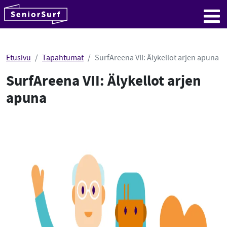
SeniorSurf
Hyppää sisältöön
Me
Etusivu
Tapahtumat
SurfAreena VII: Älykellot arjen apuna
SurfAreena VII: Älykellot arjen
apuna