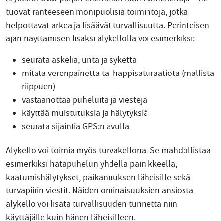
tuovat ranteeseen monipuolisia toimintoja, jotka
helpottavat arkea ja lisäävät turvallisuutta. Perinteisen
ajan näyttämisen lisäksi älykellolla voi esimerkiksi:
seurata askelia, unta ja sykettä
mitata verenpainetta tai happisaturaatiota (mallista
riippuen)
vastaanottaa puheluita ja viestejä
käyttää muistutuksia ja hälytyksiä
seurata sijaintia GPS:n avulla
Älykello voi toimia myös turvakellona. Se mahdollistaa
esimerkiksi hätäpuhelun yhdellä painikkeella,
kaatumishälytykset, paikannuksen läheisille sekä
turvapiirin viestit. Näiden ominaisuuksien ansiosta
älykello voi lisätä turvallisuuden tunnetta niin
käyttäjälle kuin hänen läheisilleen.