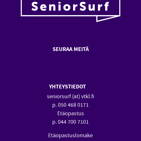
SEURAA MEITÄ
SeniorSurf Facebook (avautuu
SeniorSurf Youtube (a
YHTEYSTIEDOT
seniorsurf (at) vtkl.fi
p. 050 468 0171
Etäopastus
p. 044 700 7101
Etäopastuslomake