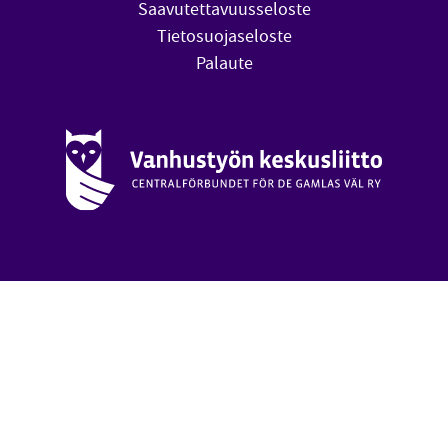
Saavutettavuusseloste
Tietosuojaseloste
Palaute
Vanhustyön keskusliitto (avautuu uuteen ikkunaan)
oa
Takai