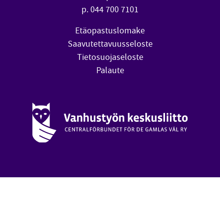
p. 044 700 7101
Etäopastuslomake
Saavutettavuusseloste
Tietosuojaseloste
Palaute
Vanhustyön keskusliitto (avautuu uuteen ikkunaan)
oa
Takai