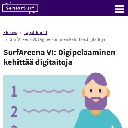
SeniorSurf
Hyppää sisältöön
Me
Etusivu
Tapahtumat
SurfAreena VI: Digipelaaminen kehittää digitaitoja
SurfAreena VI: Digipelaaminen
kehittää digitaitoja