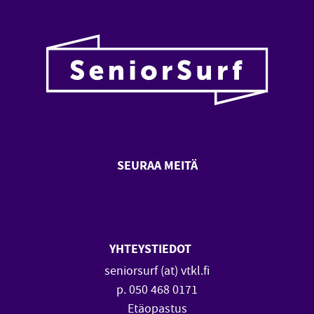
SEURAA MEITÄ
SeniorSurf Facebook (avautuu
SeniorSurf Youtube (a
YHTEYSTIEDOT
seniorsurf (at) vtkl.fi
p. 050 468 0171
Etäopastus