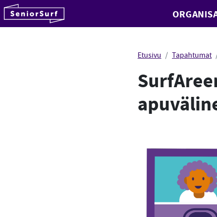
SeniorSurf
ORGANISA
Hyppää sisältöön
Etusivu
Tapahtumat
SurfAreena
apuvälin