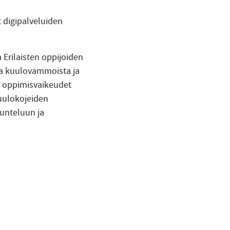
 digipalveluiden
 Erilaisten oppijoiden
toa kuulovammoista ja
ta oppimisvaikeudet
uulokojeiden
uunteluun ja