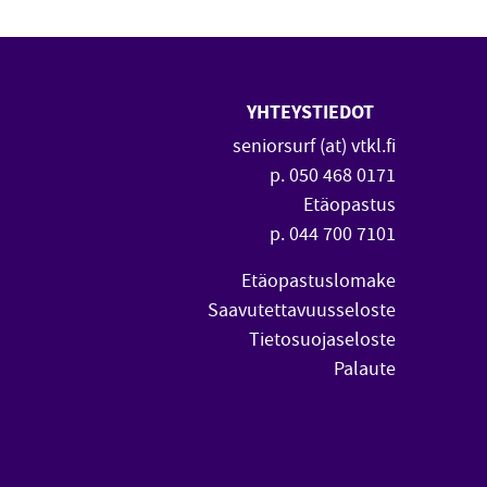
YHTEYSTIEDOT
 uuteen ikkunaan)
vautuu uuteen ikkunaan)
seniorsurf (at) vtkl.fi
p. 050 468 0171
Etäopastus
p. 044 700 7101
Etäopastuslomake
Saavutettavuusseloste
Tietosuojaseloste
Palaute