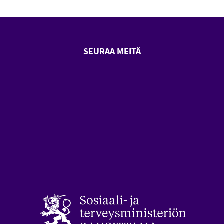
SEURAA MEITÄ
SeniorSurf Facebook (avautuu
SeniorSurf Youtube (a
styön keskusliitto (avautuu uuteen ikkunaan)