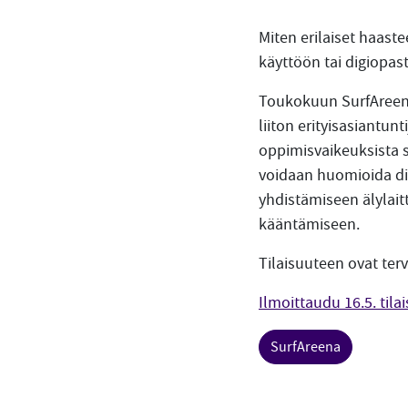
Miten erilaiset haast
käyttöön tai digiopa
Toukokuun SurfAreenas
liiton erityisasiantu
oppimisvaikeuksista s
voidaan huomioida di
yhdistämiseen älylait
kääntämiseen.
Tilaisuuteen ovat ter
Ilmoittaudu 16.5. tila
SurfAreena