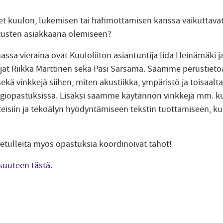
eet kuulon, lukemisen tai hahmottamisen kanssa vaikuttavat
stusten asiakkaana olemiseen?
sa vieraina ovat Kuuloliiton asiantuntija Iida Heinämäki ja
ntijat Riikka Marttinen sekä Pasi Sarsama. Saamme perustie
ekä vinkkejä siihen, miten akustiikka, ympäristö ja toisaal
giopastuksissa. Lisäksi saamme käytännön vinkkejä mm. k
teisiin ja tekoälyn hyödyntämiseen tekstin tuottamiseen, k
vetulleita myös opastuksia koordinoivat tahot!
isuuteen tästä.