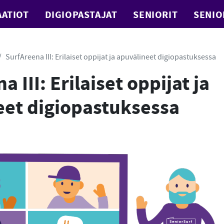
ATIOT
DIGIOPASTAJAT
SENIORIT
SENIO
SurfAreena III: Erilaiset oppijat ja apuvälineet digiopastuksessa
 III: Erilaiset oppijat ja
eet digiopastuksessa