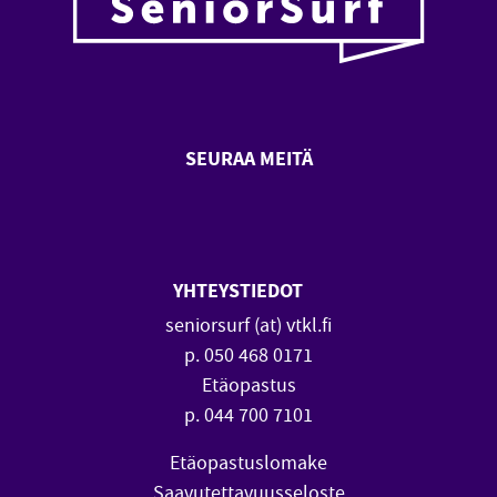
SEURAA MEITÄ
SeniorSurf Facebook (avautuu
SeniorSurf Youtube (a
YHTEYSTIEDOT
seniorsurf (at) vtkl.fi
p. 050 468 0171
Etäopastus
p. 044 700 7101
Etäopastuslomake
Saavutettavuusseloste