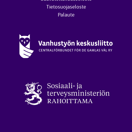
Tietosuojaseloste
Palaute
Vanhustyön keskusliitto (avautuu uuteen ikkunaan)