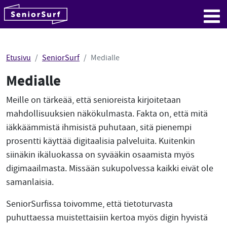
SeniorSurf
Hyppää sisältöön
Me
Etusivu
SeniorSurf
Medialle
Medialle
Meille on tärkeää, että senioreista kirjoitetaan
mahdollisuuksien näkökulmasta. Fakta on, että mitä
iäkkäämmistä ihmisistä puhutaan, sitä pienempi
prosentti käyttää digitaalisia palveluita. Kuitenkin
siinäkin ikäluokassa on syvääkin osaamista myös
digimaailmasta. Missään sukupolvessa kaikki eivät ole
samanlaisia.
SeniorSurfissa toivomme, että tietoturvasta
puhuttaessa muistettaisiin kertoa myös digin hyvistä