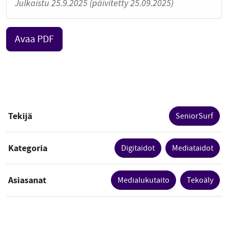
Julkaistu 25.9.2025 (päivitetty 25.09.2025)
Avaa PDF
Tekijä
SeniorSurf
Kategoria
Digitaidot
Mediataidot
Asiasanat
Medialukutaito
Tekoäly