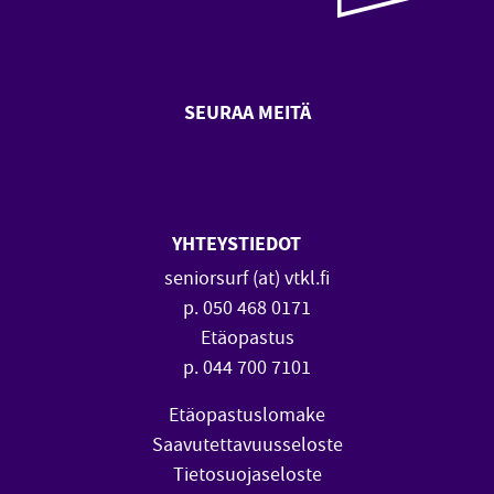
SEURAA MEITÄ
SeniorSurf Facebook (avautuu
SeniorSurf Youtube (a
YHTEYSTIEDOT
seniorsurf (at) vtkl.fi
p. 050 468 0171
Etäopastus
p. 044 700 7101
Etäopastuslomake
Saavutettavuusseloste
Tietosuojaseloste