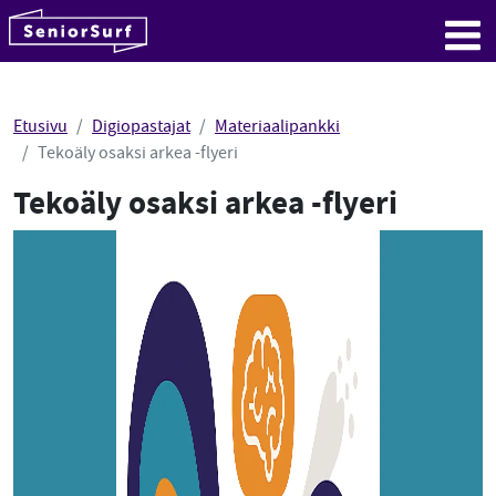
SeniorSurf
Hyppää sisältöön
Me
Etusivu
Digiopastajat
Materiaalipankki
Tekoäly osaksi arkea -flyeri
Tekoäly osaksi arkea -flyeri