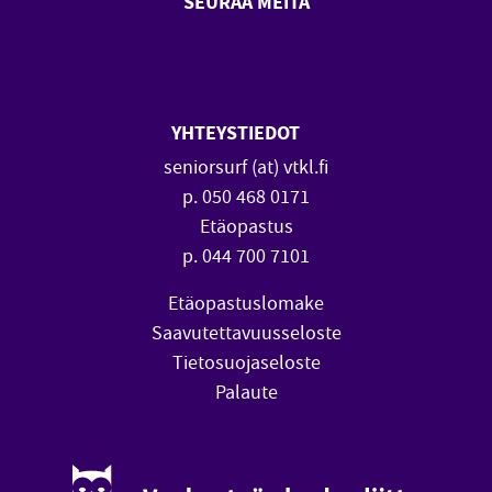
SEURAA MEITÄ
SeniorSurf Facebook (avautuu
SeniorSurf Youtube (a
YHTEYSTIEDOT
seniorsurf (at) vtkl.fi
p. 050 468 0171
Etäopastus
p. 044 700 7101
Etäopastuslomake
Saavutettavuusseloste
Tietosuojaseloste
Palaute