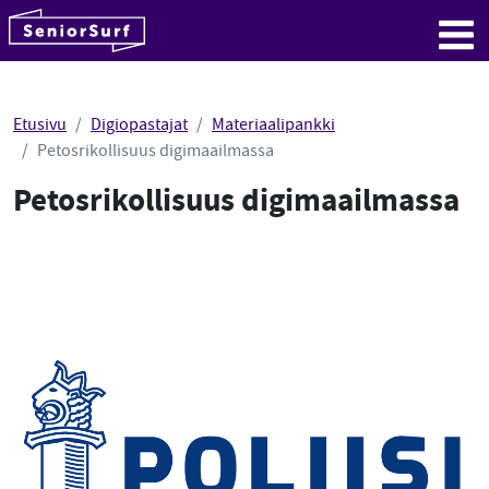
SeniorSurf
Hyppää sisältöön
Me
Etusivu
Digiopastajat
Materiaalipankki
Petosrikollisuus digimaailmassa
Petosrikollisuus digimaailmassa