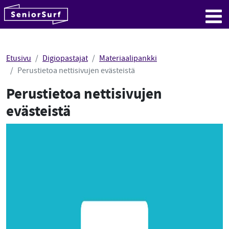
SeniorSurf
Hyppää sisältöön
Me
Etusivu
Digiopastajat
Materiaalipankki
Perustietoa nettisivujen evästeistä
Perustietoa nettisivujen
evästeistä