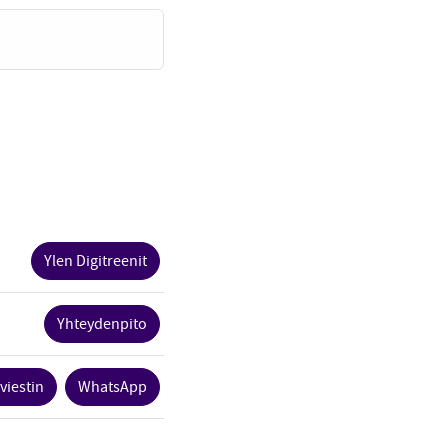
Ylen Digitreenit
Yhteydenpito
viestin
WhatsApp