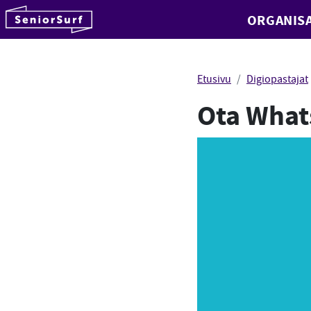
SeniorSurf
ORGANISA
Hyppää sisältöön
Etusivu
Digiopastajat
Ota What