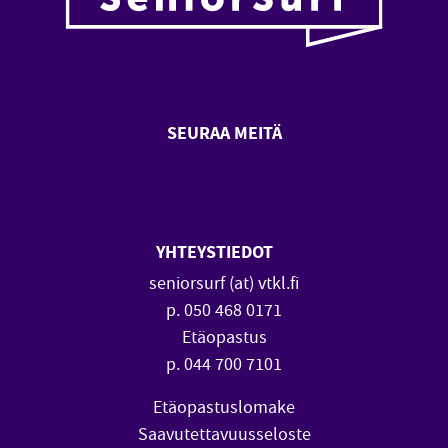
SEURAA MEITÄ
SeniorSurf Facebook (avautuu
SeniorSurf Youtube (a
YHTEYSTIEDOT
seniorsurf (at) vtkl.fi
p. 050 468 0171
Etäopastus
p. 044 700 7101
Etäopastuslomake
Saavutettavuusseloste