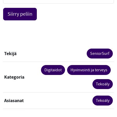
Siirry peliin
Tekijä
SeniorSurf
Digitaidot
Hyvinvointi ja terveys
Kategoria
Tekoäly
Asiasanat
Tekoäly