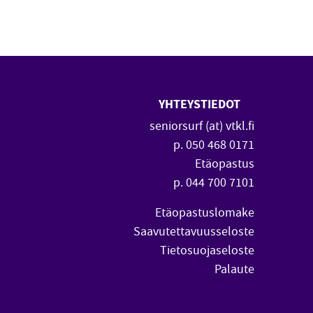
YHTEYSTIEDOT
 uuteen ikkunaan)
vautuu uuteen ikkunaan)
seniorsurf (at) vtkl.fi
p. 050 468 0171
Etäopastus
p. 044 700 7101
Etäopastuslomake
Saavutettavuusseloste
Tietosuojaseloste
Palaute