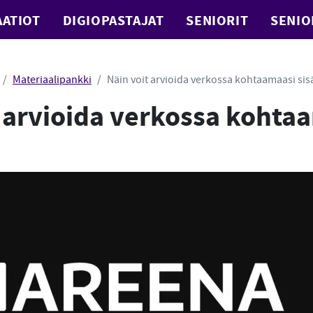
ATIOT
DIGIOPASTAJAT
SENIORIT
SENIO
Materiaalipankki
Näin voit arvioida verkossa kohtaamaasi sis
t arvioida verkossa kohta