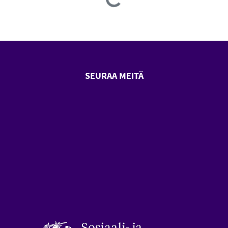
Loading...
SEURAA MEITÄ
SeniorSurf Facebook (avautuu
SeniorSurf Youtube (a
styön keskusliitto (avautuu uuteen ikkunaan)