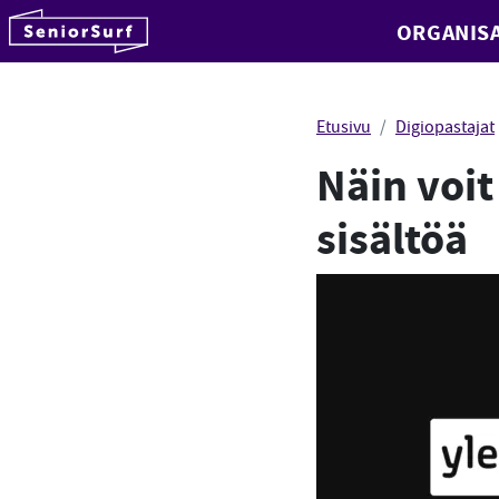
SeniorSurf
ORGANISA
Hyppää sisältöön
Etusivu
Digiopastajat
Näin voi
sisältöä