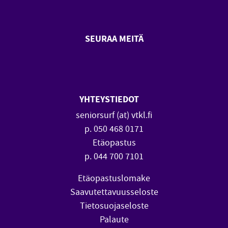
SEURAA MEITÄ
SeniorSurf Facebook (avautuu
SeniorSurf Youtube (a
YHTEYSTIEDOT
seniorsurf (at) vtkl.fi
p. 050 468 0171
Etäopastus
p. 044 700 7101
Etäopastuslomake
Saavutettavuusseloste
Tietosuojaseloste
Palaute