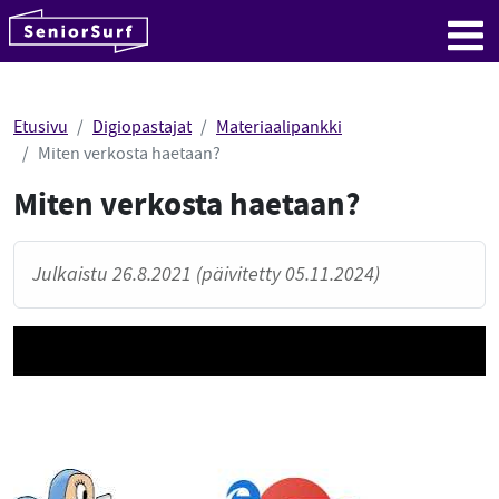
SeniorSurf
Hyppää sisältöön
Me
Etusivu
Digiopastajat
Materiaalipankki
Miten verkosta haetaan?
Miten verkosta haetaan?
Julkaistu 26.8.2021 (päivitetty 05.11.2024)