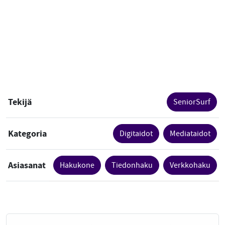
Tekijä
SeniorSurf
Kategoria
Digitaidot
Mediataidot
Asiasanat
Hakukone
Tiedonhaku
Verkkohaku