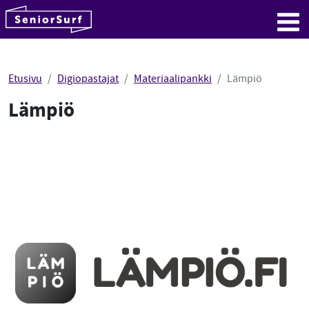
SeniorSurf
Hyppää sisältöön
Me
Etusivu
Digiopastajat
Materiaalipankki
Lämpiö
Lämpiö