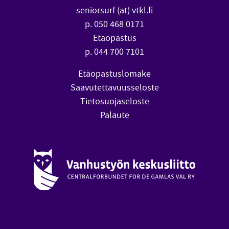
seniorsurf (at) vtkl.fi
p. 050 468 0171
Etäopastus
p. 044 700 7101
Etäopastuslomake
Saavutettavuusseloste
Tietosuojaseloste
Palaute
Vanhustyön keskusliitto (avautuu uuteen ikkunaan)