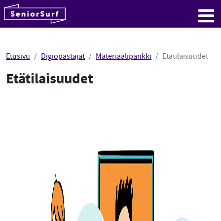
SeniorSurf
Hyppää sisältöön
Me
Etusivu
Digiopastajat
Materiaalipankki
Etätilaisuudet
Etätilaisuudet