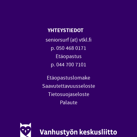
SeniorSurf Facebook (avautuu
SeniorSurf Youtube (a
YHTEYSTIEDOT
seniorsurf (at) vtkl.fi
p. 050 468 0171
Etäopastus
p. 044 700 7101
Etäopastuslomake
Saavutettavuusseloste
Tietosuojaseloste
Palaute