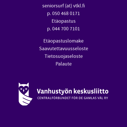
seniorsurf (at) vtkl.fi
p. 050 468 0171
Etäopastus
p. 044 700 7101
Etäopastuslomake
Saavutettavuusseloste
Tietosuojaseloste
Palaute
Vanhustyön keskusliitto (avautuu uuteen ikkunaan)