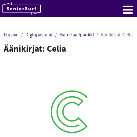
SeniorSurf
Hyppää sisältöön
Me
Etusivu
Digiopastajat
Materiaalipankki
Äänikirjat: Celia
Äänikirjat: Celia