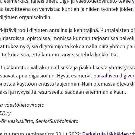
tä esimerkiksi läheisilleen. Digi- ja väestötietovirasto tekee
y
nä tavoitteena on vahvistaa kuntien ja niiden työntekijöide
digituen organisointiin.
kittävä rooli digituen antajina ja kehittäjinä. Kuntalaisten d
kirjastoissa, opistoissa, monissa kunnan tarjoamissa palvel
at tukea nykyisiä digitoimijoita kokoamalla niitä yhteen paik
tarkoita sitä, että kunnan tarvitsisi tehdä kaikki itse.
ituki koostuu valtakunnallisesta ja paikallisesta yhteistyöst
 saavat apua digiasioihin. Hyvät esimerkit
paikallisen digive
si ottaa käyttöön entistä laajemmin. Näin olemassa oleva di
ksi ja nykyisillä resursseilla saadaan enemmän aikaan.
ja väestötietovirasto
ER ry
yön keskusliitto, SeniorSurf-toiminta
altuutetun seminaarista 20.11.2022:
Ratkaisuja iäkkäiden y