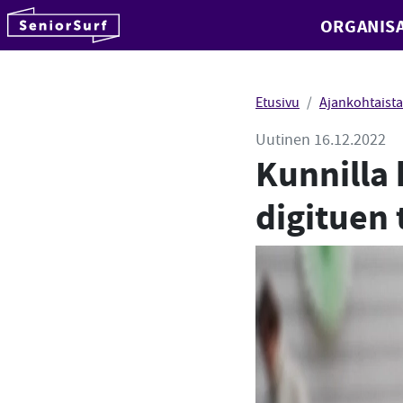
SeniorSurf
ORGANISA
Hyppää sisältöön
Etusivu
Ajankohtaista
Uutinen 16.12.2022
Kunnilla 
digituen 