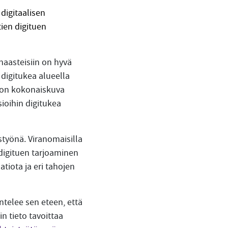
digitaalisen
tien digituen
haasteisiin on hyvä
a digitukea alueella
an on kokonaiskuva
sioihin digitukea
styönä. Viranomaisilla
 digituen tarjoaminen
atiota ja eri tahojen
ntelee sen eteen, että
n tieto tavoittaa