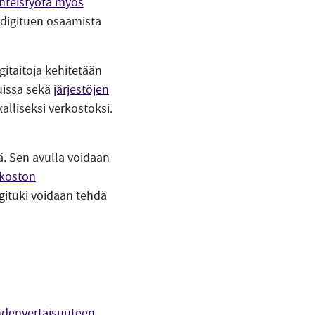
hteistyötä myös
n digituen osaamista
igitaitoja kehitetään
uissa sekä
järjestöjen
alliseksi verkostoksi.
ä. Sen avulla voidaan
rkoston
gituki voidaan tehdä
hdenvertaisuuteen