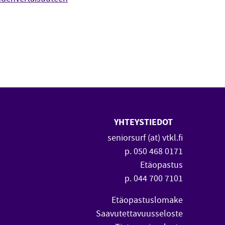
YHTEYSTIEDOT
 uuteen ikkunaan)
vautuu uuteen ikkunaan)
seniorsurf (at) vtkl.fi
p. 050 468 0171
Etäopastus
p. 044 700 7101
Etäopastuslomake
Saavutettavuusseloste