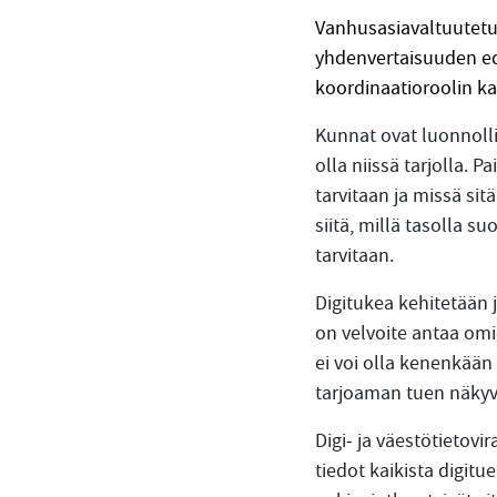
Vanhusasiavaltuutetu
yhdenvertaisuuden edi
koordinaatioroolin k
Kunnat ovat luonnolli
olla niissä tarjolla. P
tarvitaan ja missä sit
siitä, millä tasolla s
tarvitaan.
Digitukea kehitetään j
on velvoite antaa omi
ei voi olla kenenkään 
tarjoaman tuen näkyv
Digi- ja väestötietovi
tiedot kaikista digitu