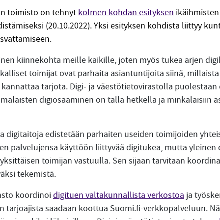
n toimisto on tehnyt
kolmen kohdan esityksen
ikäihmisten 
stämiseksi (20.10.2022). Yksi esityksen kohdista liittyy kun
asvattamiseen.
nen kiinnekohta meille kaikille, joten myös tukea arjen digi
aikalliset toimijat ovat parhaita asiantuntijoita siinä, millaist
ä kannattaa tarjota. Digi- ja väestötietovirastolla puolesta
uomalaisten digiosaaminen on tällä hetkellä ja minkälaisiin a
a digitaitoja edistetään parhaiten useiden toimijoiden yhtei
en palvelujensa käyttöön liittyvää digitukea, mutta yleinen
yksittäisen toimijan vastuulla. Sen sijaan tarvitaan koordina
äksi tekemistä.
rasto koordinoi
digituen valtakunnallista verkostoa
ja työske
en tarjoajista saadaan koottua Suomi.fi-verkkopalveluun. Näi