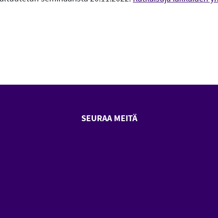
SEURAA MEITÄ
SeniorSurf Facebook (avautuu
SeniorSurf Youtube (a