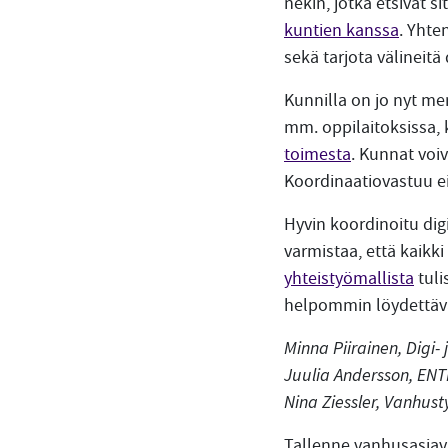
nekin, jotka etsivät si
kuntien kanssa
. Yhte
sekä tarjota välineitä 
Kunnilla on jo nyt mer
mm. oppilaitoksissa, 
toimesta
. Kunnat voiv
Koordinaatiovastuu ei 
Hyvin koordinoitu dig
varmistaa, että kaikki
yhteistyömallista
tuli
helpommin löydettävä
Minna Piirainen, Digi- 
Juulia Andersson, ENT
Nina Ziessler, Vanhust
Tallenne vanhusasiav