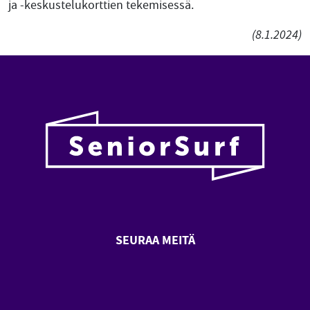
ja -keskustelukorttien tekemisessä.
(8.1.2024)
SEURAA MEITÄ
SeniorSurf Facebook (avautuu
SeniorSurf Youtube (a