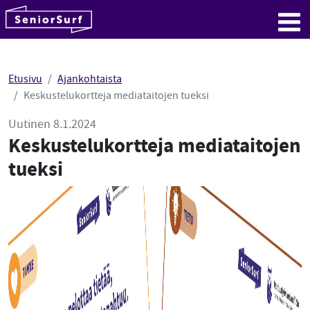
SeniorSurf
Hyppää sisältöön
Me
Etusivu
Ajankohtaista
Keskustelukortteja mediataitojen tueksi
Uutinen 8.1.2024
Keskustelukortteja mediataitojen
tueksi