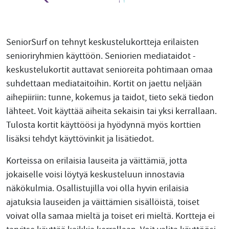
SeniorSurf on tehnyt keskustelukortteja erilaisten
senioriryhmien käyttöön. Seniorien mediataidot -
keskustelukortit auttavat senioreita pohtimaan omaa
suhdettaan mediataitoihin. Kortit on jaettu neljään
aihepiiriin: tunne, kokemus ja taidot, tieto sekä tiedon
lähteet. Voit käyttää aiheita sekaisin tai yksi kerrallaan.
Tulosta kortit käyttöösi ja hyödynnä myös korttien
lisäksi tehdyt käyttövinkit ja lisätiedot.
Korteissa on erilaisia lauseita ja väittämiä, jotta
jokaiselle voisi löytyä keskusteluun innostavia
näkökulmia. Osallistujilla voi olla hyvin erilaisia
ajatuksia lauseiden ja väittämien sisällöistä, toiset
voivat olla samaa mieltä ja toiset eri mieltä. Kortteja ei