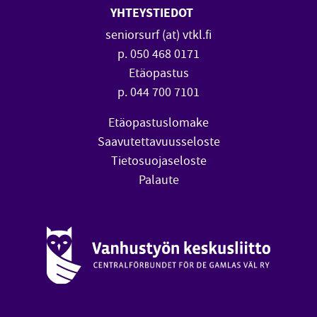
YHTEYSTIEDOT
seniorsurf (at) vtkl.fi
p. 050 468 0171
Etäopastus
p. 044 700 7101
Etäopastuslomake
Saavutettavuusseloste
Tietosuojaseloste
Palaute
Vanhustyön keskusliitto (avautuu uuteen ikkunaan)