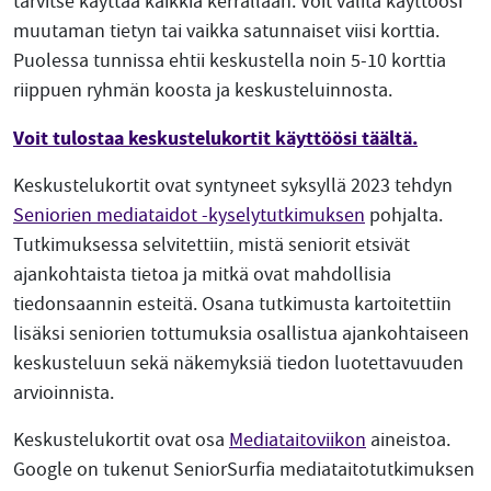
tarvitse käyttää kaikkia kerrallaan. Voit valita käyttöösi
muutaman tietyn tai vaikka satunnaiset viisi korttia.
Puolessa tunnissa ehtii keskustella noin 5-10 korttia
riippuen ryhmän koosta ja keskusteluinnosta.
Voit tulostaa keskustelukortit käyttöösi täältä.
Keskustelukortit ovat syntyneet syksyllä 2023 tehdyn
Seniorien mediataidot -kyselytutkimuksen
pohjalta.
Tutkimuksessa selvitettiin, mistä seniorit etsivät
ajankohtaista tietoa ja mitkä ovat mahdollisia
tiedonsaannin esteitä. Osana tutkimusta kartoitettiin
lisäksi seniorien tottumuksia osallistua ajankohtaiseen
keskusteluun sekä näkemyksiä tiedon luotettavuuden
arvioinnista.
Keskustelukortit ovat osa
Mediataitoviikon
aineistoa.
Google on tukenut SeniorSurfia mediataitotutkimuksen