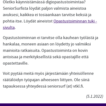
Oletko käynnistämässä digiopastustoimintaa?
SeniorSurfista löydät paljon valmista aineistoa
avuksesi, kaikkea ei tosiaankaan tarvitse keksiä ja
pohtia itse. Löydät aineistot
Opastustoiminnan tuki -
sivulta
.
Opastustoiminnan ei tarvitse olla kauhean työlästä ja
hankalaa, moneen asiaan on löydetty jo valmiiksi
mainioita ratkaisuita. Opastustoiminta on kovin
antoisaa ja merkityksellistä sekä opastajille että
opastettaville.
Voit pyytää meitä myös järjestämään yhteisöllenne
räätälöidyn työpajan aiheeseen liittyen. Ole siinä
tapauksessa yhteydessä seniorsurf (at) vtkl.fi.
(5.1.2022)