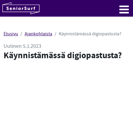
SeniorSurf
Hyppää sisältöön
Me
Etusivu
Ajankohtaista
Käynnistämässä digiopastusta?
Uutinen 5.1.2023
Käynnistämässä digiopastusta?