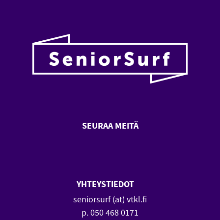
SEURAA MEITÄ
SeniorSurf Facebook (avautuu
SeniorSurf Youtube (a
YHTEYSTIEDOT
seniorsurf (at) vtkl.fi
p. 050 468 0171