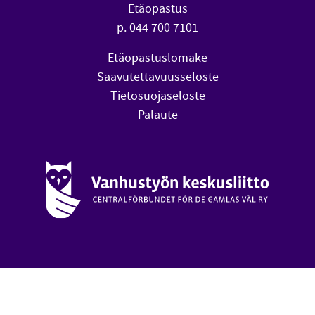
Etäopastus
p. 044 700 7101
Etäopastuslomake
Saavutettavuusseloste
Tietosuojaseloste
Palaute
Vanhustyön keskusliitto (avautuu uuteen ikkunaan)
oa
Takai