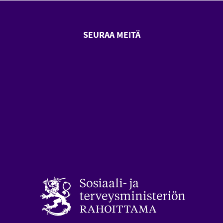
SEURAA MEITÄ
SeniorSurf Facebook (avautuu
SeniorSurf Youtube (a
styön keskusliitto (avautuu uuteen ikkunaan)