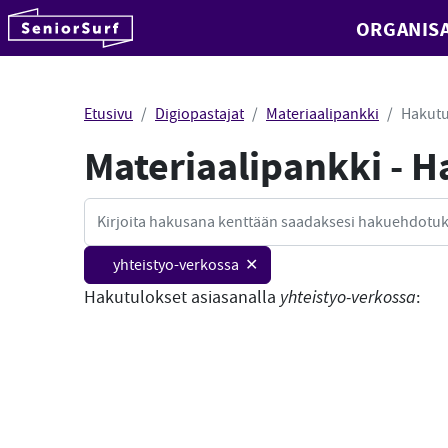
SeniorSurf
ORGANISA
Hyppää sisältöön
Etusivu
Digiopastajat
Materiaalipankki
Hakutu
Materiaalipankki - 
Haku
yhteistyo-verkossa ✕
Hakutulokset asiasanalla
yhteistyo-verkossa
: