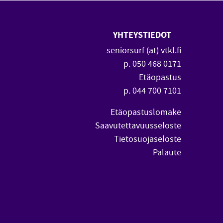
YHTEYSTIEDOT
 uuteen ikkunaan)
vautuu uuteen ikkunaan)
seniorsurf (at) vtkl.fi
p. 050 468 0171
Etäopastus
p. 044 700 7101
Etäopastuslomake
Saavutettavuusseloste
Tietosuojaseloste
Palaute