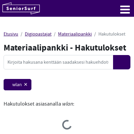
SeniorSurf
Hyppää sisältöön
Me
Etusivu
Digiopastajat
Materiaalipankki
Hakutulokset
Materiaalipankki - Hakutulokset
Mate
Haku
Hae
wlan ✕
Hakutulokset asiasanalla
wlan
:
Loading...