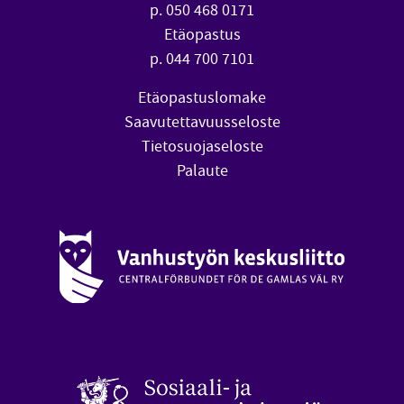
p. 050 468 0171
Etäopastus
p. 044 700 7101
Etäopastuslomake
Saavutettavuusseloste
Tietosuojaseloste
Palaute
Vanhustyön keskusliitto (avautuu uuteen ikkunaan)