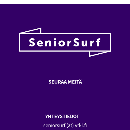
SEURAA MEITÄ
SeniorSurf Facebook (avautuu
SeniorSurf Youtube (a
YHTEYSTIEDOT
seniorsurf (at) vtkl.fi