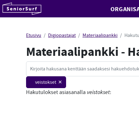
SeniorSurf
ORGANISA
Hyppää sisältöön
Etusivu
Digiopastajat
Materiaalipankki
Hakutu
Materiaalipankki - 
Haku
veistokset ✕
Hakutulokset asiasanalla
veistokset
: