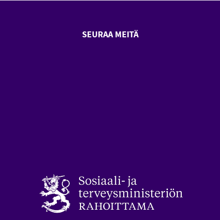
SEURAA MEITÄ
SeniorSurf Facebook (avautuu
SeniorSurf Youtube (a
styön keskusliitto (avautuu uuteen ikkunaan)