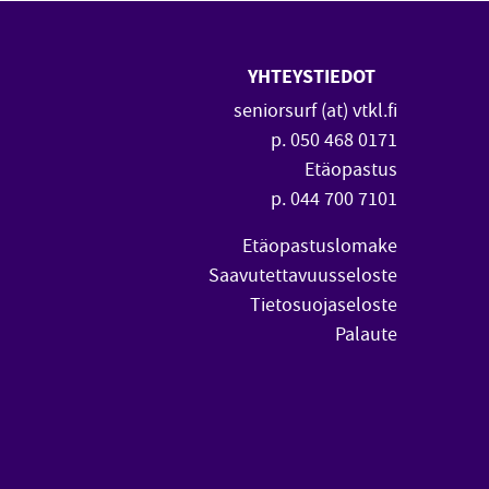
YHTEYSTIEDOT
 uuteen ikkunaan)
vautuu uuteen ikkunaan)
seniorsurf (at) vtkl.fi
p. 050 468 0171
Etäopastus
p. 044 700 7101
Etäopastuslomake
Saavutettavuusseloste
Tietosuojaseloste
Palaute