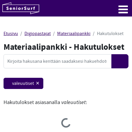
SeniorSurf
Hyppää sisältöön
Me
Etusivu
Digiopastajat
Materiaalipankki
Hakutulokset
Materiaalipankki - Hakutulokset
Mate
Haku
Hae
valeuutiset ✕
Hakutulokset asiasanalla
valeuutiset
:
Loading...