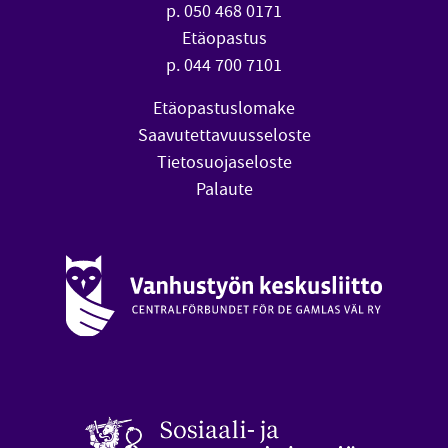
p. 050 468 0171
Etäopastus
p. 044 700 7101
Etäopastuslomake
Saavutettavuusseloste
Tietosuojaseloste
Palaute
Vanhustyön keskusliitto (avautuu uuteen ikkunaan)