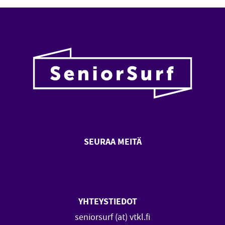
SEURAA MEITÄ
SeniorSurf Facebook (avautuu
SeniorSurf Youtube (a
YHTEYSTIEDOT
seniorsurf (at) vtkl.fi