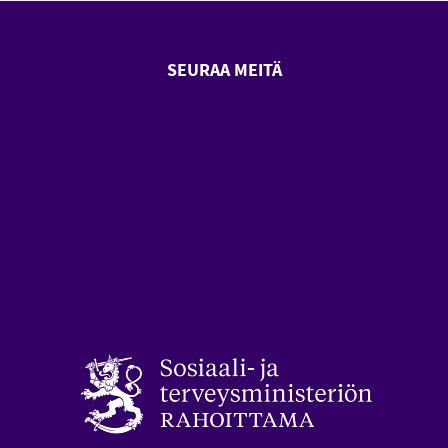
SEURAA MEITÄ
SeniorSurf Facebook (avautuu
SeniorSurf Youtube (a
styön keskusliitto (avautuu uuteen ikkunaan)