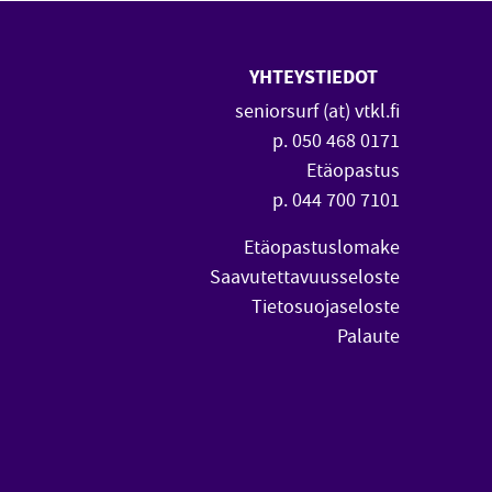
YHTEYSTIEDOT
 uuteen ikkunaan)
vautuu uuteen ikkunaan)
seniorsurf (at) vtkl.fi
p. 050 468 0171
Etäopastus
p. 044 700 7101
Etäopastuslomake
Saavutettavuusseloste
Tietosuojaseloste
Palaute