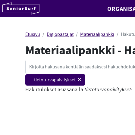
SeniorSurf
ORGANISA
Hyppää sisältöön
Etusivu
Digiopastajat
Materiaalipankki
Hakutu
Materiaalipankki - 
Haku
tietoturvapaivitykset ✕
Hakutulokset asiasanalla
tietoturvapaivitykset
: